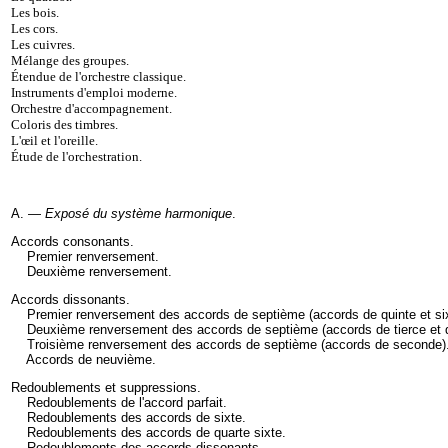
Les bois
.
Les cors
.
Les cuivres
.
Mélange des groupes
.
Étendue de l'orchestre classique
.
Instruments d'emploi moderne
.
Orchestre d'accompagnement
.
Coloris des timbres
.
L'œil et l'oreille
.
Étude de l'orchestration.
A. —
Exposé du système harmonique
.
Accords consonants
.
Premier renversement
.
Deuxième renversement
.
Accords dissonants
.
Premier renversement des accords de septième (accords de quinte et si
Deuxième renversement des accords de septième (accords de tierce et 
Troisième renversement des accords de septième (accords de seconde)
Accords de neuvième
.
Redoublements et suppressions
.
Redoublements de l'accord parfait
.
Redoublements des accords de sixte
.
Redoublements des accords de quarte sixte
.
Redoublements des accords dissonants
.