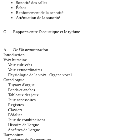
Sonorité des salles
Échos
Renforcement de la sonorité
Atténuation de la sonorité
G. —
Rapports entre l'acoustique et le rythme
.
A. —
De l'Instrumentation
Introduction
Voix humaine
.
Voix cultivées
Voix extraordinaires
Physiologie de la voix - Organe vocal
Grand orgue
.
Tuyaux d'orgue
Fonds et anches
Tableaux des jeux
Jeux accessoires
Registres
Claviers
Pédalier
Jeux de combinaisons
Histoire de l'orgue
Ancêtres de l'orgue
Harmonium
.
Registres de l'harmonium
.