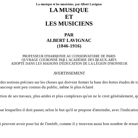
La musique et les musiciens, par Albert Lavignac
LA MUSIQUE
ET
LES MUSICIENS
PAR
ALBERT LAVIGNAC
(1846-1916)
PROFESSEUR D'HARMONIE AU CONSERVATOIRE DE PARIS
OUVRAGE COURONNÉ PAR L'ACADÉMIE DES BEAUX-ARTS
ADOPTÉ DANS LES MAISONS D'ÉDUCATION DE LA LÉGION D'HONNEUR
AVERTISSEMENT
es notions précises sur les choses qui doivent former la base des fortes études de to
beaucoup sont peu connus du public, même le plus éclairé.
ection de ses travaux, plus arides et plus complexes qu'on ne le croit généralement,
par lesquelles il doit passer, selon le but qu'il se propose d'atteindre, avec l'indic
 peuvent avoir pour lui de l'intérêt, comme il y trouvera aussi bon nombre de rensei