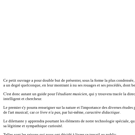
Ce petit ouvrage a pour double but de présenter, sous la forme la plus condensée, d
a un degré quelconque, en leur montrant à nu ses rouages et ses procédés, dont 
C'est donc autant un guide pour l'
étudiant musicien
, qui y trouvera tracée la dir
intelligent et chercheur.
Le premier s'y pourra renseigner sur la nature et l'importance des diverses études 
de l'art musical; car
ce livre n'a pas
, par lui-même,
caractère didactique
.
Le dilettante y apprendra pourtant les éléments de notre technologie spéciale, qui
sa légitime et sympathique curiosité.
Telles sont les raisons qui nous ont décidé à livrer ce travail au public.