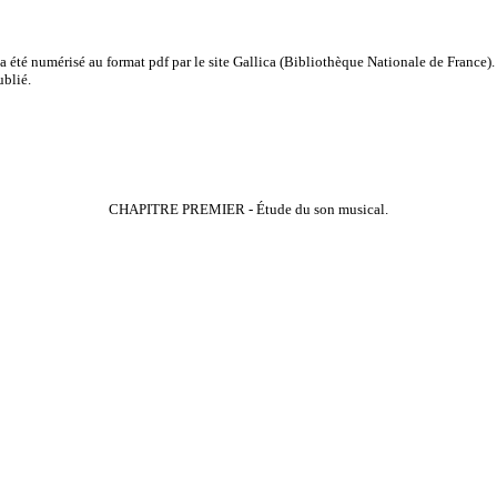
a été numérisé au format pdf par le site
Gallica
(Bibliothèque Nationale de France). 
ublié.
CHAPITRE PREMIER - Étude du son musical.