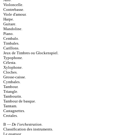
Violoncelle
.
Contrebasse
.
Viole d'amour
.
Harpe
.
Guitare
.
Mandoline
.
Piano
.
Cembalo
.
Timbales
.
Carillons
.
Jeux de Timbres ou Glockenspiel
.
Typophone
.
Célesta
.
Xylophone
.
Cloches
.
Grosse-caisse
.
Cymbales
.
Tambour
.
Triangle
.
Tambourin
.
Tambour de basque
.
Tamtam
.
Castagnettes
.
Crotales
.
B —
De l'orchestration
.
Classification des instruments
.
Le quatuor
.