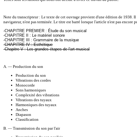
Note du transcripteur : Le texte de cet ouvrage provient d'une édition de 1938. Il 
navigateur, n'est pas terminée. Le titre est barré lorsque l'article n'est pas encore p
-
CHAPITRE PREMIER : Étude du son musical
-
CHAPITRE II : Le matériel sonore
-
CHAPITRE III : Grammaire de la musique
-
CHAPITRE IV : Esthétique
-
Chapitre V : Les grandes étapes de l'art musical
A. — Production du son
Production du son
Vibrations des cordes
Monocorde
Sons harmoniques
Complexité des vibrations
Vibrations des tuyaux
Harmoniques des tuyaux
Anches
Diapason
Classification
B. — Transmission du son par l'air