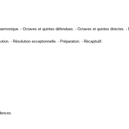
harmonique
. -
Octaves et quintes défendues
. -
Octaves et quintes directes
. -
ution
. -
Résolution exceptionnelle
. -
Préparation
. -
Récapitulif
.
dences
.