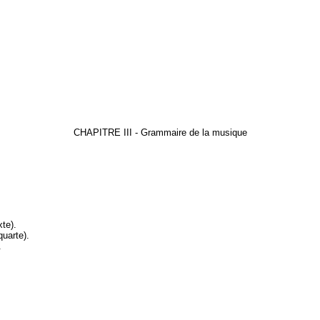
CHAPITRE III - Grammaire de la musique
xte)
.
quarte)
.
.