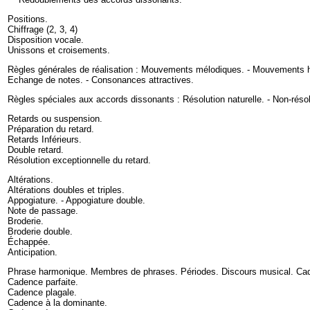
Positions
.
Chiffrage
(
2
,
3
,
4
)
Disposition vocale
.
Unissons et croisements
.
Règles générales de réalisation :
Mouvements mélodiques
. -
Mouvements 
Echange de notes
. -
Consonances attractives
.
Règles spéciales aux accords dissonants :
Résolution naturelle.
-
Non-résol
Retards ou suspension
.
Préparation du retard
.
Retards Inférieurs
.
Double retard
.
Résolution exceptionnelle du retard
.
Altérations
.
Altérations doubles et triples
.
Appogiature. - Appogiature double
.
Note de passage
.
Broderie
.
Broderie double
.
Échappée
.
Anticipation
.
Phrase harmonique. Membres de phrases. Périodes. Discours musical. Ca
Cadence parfaite
.
Cadence plagale
.
Cadence à la dominante
.