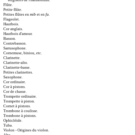
Flûte
.
Petite flûte
.
Petites flûtes en
mib
et en
fa
.
Flageolet
.
Hautbois
.
Cor anglais
.
Hautbois d'amour
.
Basson
.
Contrebasson
.
Sarrusophone
.
Cornemuse, biniou, etc
.
Clarinette
.
Clarinette-alto
.
Clarinette-basse
.
Petites clarinettes
.
Saxophone
.
Cor ordinaire
.
Cor à pistons
.
Cor de chasse
.
Trompette ordinaire
.
Trompette à piston
.
Cornet à pistons
.
Trombone à coulisse
.
Trombone à pistons
.
Ophicléide
.
Tuba
.
Violon
-
Origines du violon
.
Alto
.