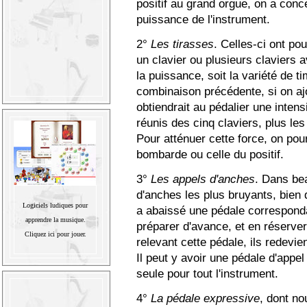
positif au grand orgue, on a conce
puissance de l'instrument.
2°
Les tirasses
. Celles-ci ont po
un clavier ou plusieurs claviers a
la puissance, soit la variété de t
combinaison précédente, si on ajo
obtiendrait au pédalier une intens
réunis des cinq claviers, plus le
Pour atténuer cette force, on pour
bombarde ou celle du positif.
3°
Les appels d'anches
. Dans be
d'anches les plus bruyants, bien 
Logiciels ludiques pour
a abaissé une pédale correspondan
apprendre la musique.
préparer d'avance, et en réserve
Cliquez ici pour jouer.
relevant cette pédale, ils redevi
Il peut y avoir une pédale d'appe
seule pour tout l'instrument.
4°
La pédale expressive
, dont no