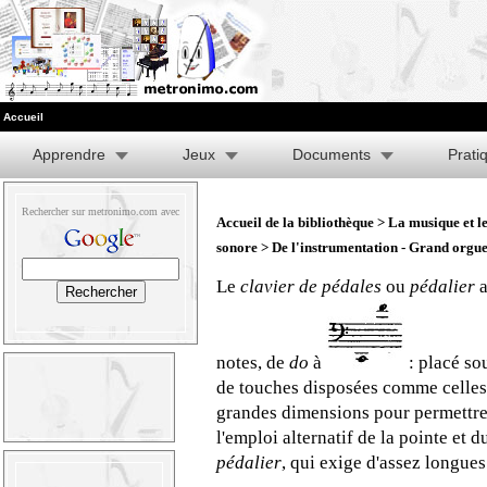
Accueil
Apprendre
Jeux
Documents
Prati
Rechercher sur metronimo.com avec
Accueil de la bibliothèque
>
La musique et l
sonore
> De l'instrumentation - Grand orgue
Le
clavier de pédales
ou
pédalier
a
notes, de
do
à
: placé sou
de touches disposées comme celles 
grandes dimensions pour permettre 
l'emploi alternatif de la pointe et d
pédalier
, qui exige d'assez longues