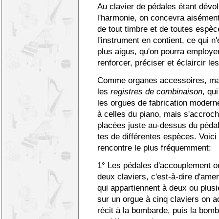
Au clavier de pédales étant dévol
l'harmonie, on concevra aisément 
de tout timbre et de toutes espè
l'instrument en contient, ce qui n
plus aigus, qu'on pourra employe
renforcer, préciser et éclaircir le
Comme organes accessoires, mais
les
registres de combinaison
, qu
les orgues de fabrication moder
à celles du piano, mais s'accroc
placées juste au-dessus du pédal
tes de différentes espèces. Voici 
rencontre le plus fréquemment:
1° Les pédales d'accouplement 
deux claviers, c'est-à-dire d'amen
qui appartiennent à deux ou plus
sur un orgue à cinq claviers on ac
récit à la bombarde, puis la bomb