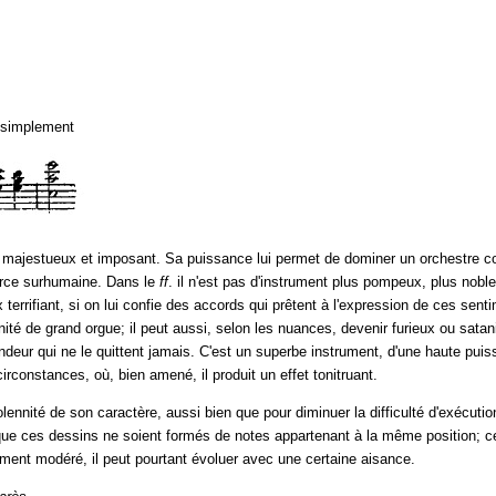
s simplement
 majestueux et imposant. Sa puissance lui permet de dominer un orchestre com
force surhumaine. Dans le
ff
. il n'est pas d'instrument plus pompeux, plus noble
x terrifiant, si on lui confie des accords qui prêtent à l'expression de ces sen
érénité de grand orgue; il peut aussi, selon les nuances, devenir furieux ou sata
ndeur qui ne le quittent jamais. C'est un superbe instrument, d'une haute pui
irconstances, où, bien amené, il produit un effet tonitruant.
lennité de son caractère, aussi bien que pour diminuer la difficulté d'exécutio
que ces dessins ne soient formés de notes appartenant à la même position; ce
nt modéré, il peut pourtant évoluer avec une certaine aisance.