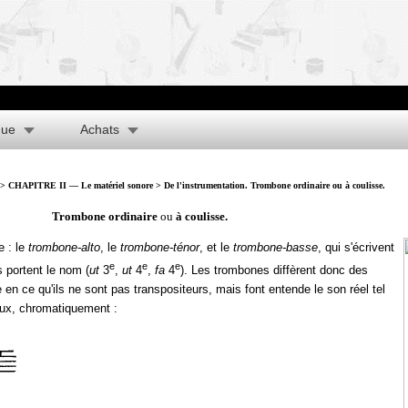
que
Achats
>
CHAPITRE II — Le matériel sonore
> De l'instrumentation. Trombone ordinaire ou à coulisse.
Trombone ordinaire
ou
à coulisse.
e : le
trombone-alto
, le
trombone-ténor
, et le
trombone-basse
, qui s'écrivent
e
e
e
s portent le nom (
ut
3
,
ut
4
,
fa
4
). Les trombones diffèrent donc des
en ce qu'ils ne sont pas transpositeurs, mais font entende le son réel tel
'eux, chromatiquement :