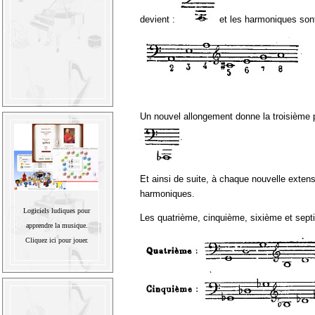
devient :
et les harmoniques sont
Un nouvel allongement donne la troisième po
Et ainsi de suite, à chaque nouvelle exten
harmoniques.
Logiciels ludiques pour
Les quatrième, cinquième, sixième et sept
apprendre la musique.
Cliquez ici pour jouer.