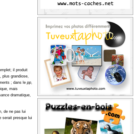
plet; il produit
, plus grandiose,
timents ; dans le
pp
,
nique, mais
ssance dramatique,
n, de ne pas lui
 serait presque lui