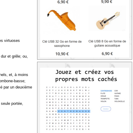
es virtuoses
 dur et grêle; ou,
nels, et, à moins
trombone-basse;
acé par un deuxième
 seule portée,