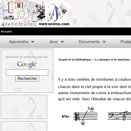
Accueil
Apprendre
Jeux
Documents
Prati
Rechercher sur metronimo.com avec
Accueil de la bibliothèque
>
La musique et les musiciens
Il y a trois variétés de trombones à couliss
chacun dans la clef propre à la voix dont il
autres instruments de cuivre à embouchure 
qu'il est noté. Voici l'étendue de chacun d