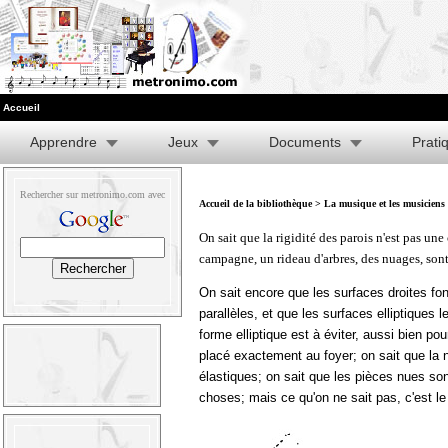
Accueil
Apprendre
Jeux
Documents
Prati
Rechercher sur metronimo.com avec
Accueil de la bibliothèque
>
La musique et les musiciens
On sait que la rigidité des parois n'est pas un
campagne, un rideau d'arbres, des nuages, son
On sait encore que les surfaces droites fon
parallèles, et que les surfaces elliptiques 
forme elliptique est à éviter, aussi bien p
placé exactement au foyer; on sait que la n
élastiques; on sait que les pièces nues so
choses; mais ce qu'on ne sait pas, c'est l