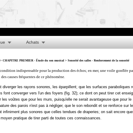
que
Achats
>
CHAPITRE PREMIER - Étude du son musical
> Sonorité des salles - Renforcement de la sonorité
e condition indispensable pour la production des échos; en mer, une voile gonflée par
t des causes fréquentes de ce phénomène.
t diverger les rayons sonores, les éparpillent; que les surfaces paraboliques 
les font converger vers l'un des foyers (fig. 32); ce dont on peut tirer cet ense
our les voûtes que pour les murs, puisqu'elle ne serait avantageuse que pour le
ature des parois n'est pas à négliger, que le son rebondit et se renforce sur l
nt infiniment plus sonores que celles tendues de draperies; on sait encore qu
e moyen pratique de tirer parti de toutes ces connaissances.