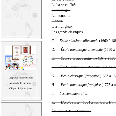
La basse chiffrée.
Le madrigal.
La monodie.
L'opéra
L'art religieux.
Les grands classiques.
C.—
École classique allemande
(1660 à 188
D. —
École romantique allemande
(1780 à n
E. —
École classique italienne
(1649 à 1868
F. —
École romantique italienne
(1797 à no
G. —
École classique française
(1683 à 18
Logiciels ludiques pour
apprendre la musique.
H. —
École romantique française
(1775 à no
Cliquez ici pour jouer.
I. —
Les contemporains
.
K. —
L'école russe
. (1804 à nos jours. [fin
État actuel de l'art musical.