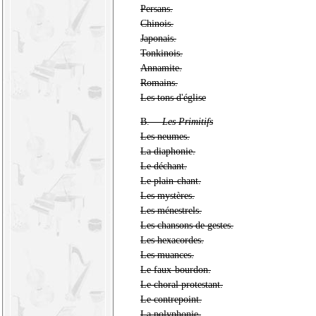
Persans.
Chinois.
Japonais.
Tonkinois.
Annamite.
Romains.
Les tons d'église
B. —
Les Primitifs
Les neumes.
La diaphonie.
Le déchant.
Le plain-chant.
Les mystères.
Les ménestrels.
Les chansons de gestes.
Les hexacordes.
Les muances.
Le faux-bourdon.
Le choral protestant.
Le contrepoint.
La polyphonie.