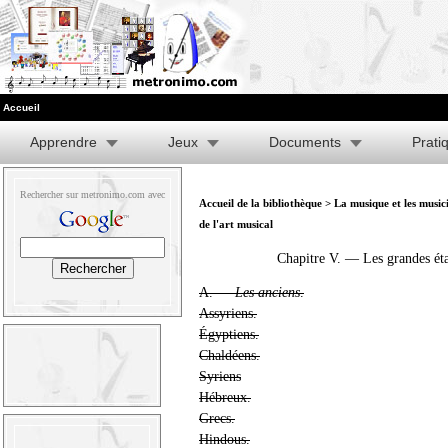
Accueil
Apprendre
Jeux
Documents
Prati
Rechercher sur metronimo.com avec
Accueil de la bibliothèque
>
La musique et les music
de l'art musical
Chapitre V. — Les grandes étap
A. —
Les anciens
.
Assyriens.
Égyptiens.
Chaldéens.
Syriens
Hébreux.
Grecs.
Hindous.