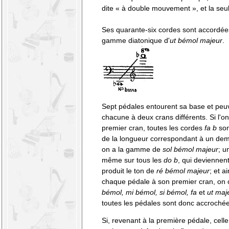
dite « à double mouvement », et la seu
Ses quarante-six cordes sont accordées
gamme diatonique d'
ut bémol majeur
.
Sept pédales entourent sa base et peu
chacune à deux crans différents. Si l'on 
premier cran, toutes les cordes
fa b
son
de la longueur correspondant à un dem
on a la gamme de
sol bémol majeur
; u
même sur tous les
do b
, qui deviennen
produit le ton de
ré bémol majeur
; et a
chaque pédale à son premier cran, on
bémol, mi bémol, si bémol, fa
et
ut maj
toutes les pédales sont donc accrochée
Si, revenant à la première pédale, cell