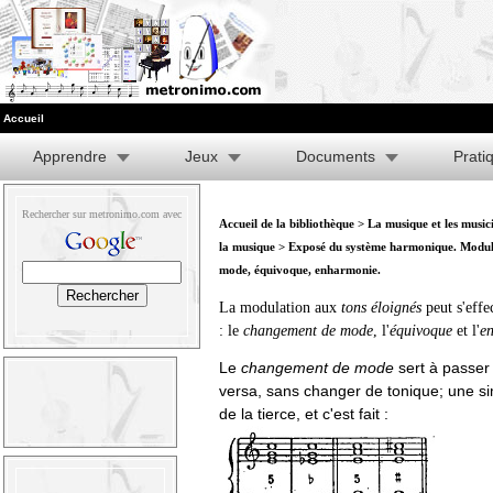
Accueil
Apprendre
Jeux
Documents
Prati
Rechercher sur metronimo.com avec
Accueil de la bibliothèque
>
La musique et les music
la musique
> Exposé du système harmonique. Modul
mode, équivoque, enharmonie.
La modulation aux
tons éloignés
peut s'effe
: le
changement de mode
, l'
équivoque
et l'
e
Le
changement de mode
sert à passer
versa, sans changer de tonique; une s
de la tierce, et c'est fait :