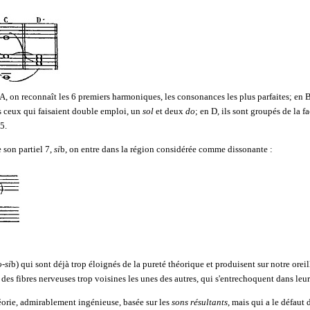
En A, on reconnaît les 6 premiers harmoniques, les consonances les plus parfaites; en
 ceux qui faisaient double emploi, un
sol
et deux
do
; en D, ils sont groupés de la f
5.
e son partiel 7,
si
b, on entre dans la région considérée comme dissonante :
-si
b) qui sont déjà trop éloignés de la pureté théorique et produisent sur notre orei
r des fibres nerveuses trop voisines les unes des autres, qui s'entrechoquent dans l
héorie, admirablement ingénieuse, basée sur les
sons résultants
, mais qui a le défaut 