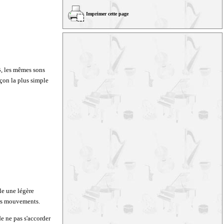
Imprimer cette page
 B, les mêmes sons
açon la plus simple
lle une légère
eurs mouvements.
de ne pas s'accorder