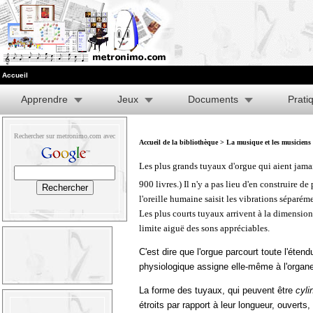
Accueil
Apprendre
Jeux
Documents
Prati
Rechercher sur metronimo.com avec
Accueil de la bibliothèque
>
La musique et les musiciens
Les plus grands tuyaux d'orgue qui aient jamais
900 livres.) Il n'y a pas lieu d'en construire d
l'oreille humaine saisit les vibrations séparé
Les plus courts tuyaux arrivent à la dimension d
limite aiguë des sons appréciables.
C'est dire que l'orgue parcourt toute l'éten
physiologique assigne elle-même à l'organe
La forme des tuyaux, qui peuvent être
cyli
étroits par rapport à leur longueur, ouverts