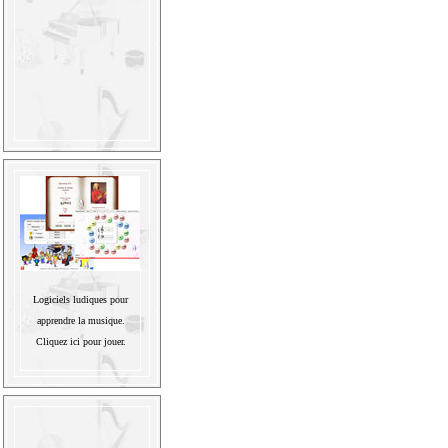
Logiciels ludiques pour
apprendre la musique.
Cliquez ici pour jouer.