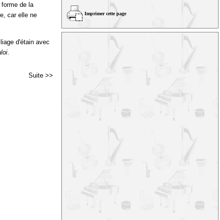
a forme de la
Imprimer cette page
e, car elle ne
lliage d'étain avec
loi
.
Suite >>