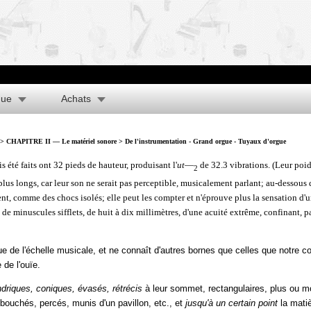
que
Achats
>
CHAPITRE II — Le matériel sonore
> De l'instrumentation - Grand orgue - Tuyaux d'orgue
 été faits ont 32 pieds de hauteur, produisant l'
ut
—
de 32.3 vibrations. (Leur poid
2
e plus longs, car leur son ne serait pas perceptible, musicalement parlant; au-dessous 
ment, comme des chocs isolés; elle peut les compter et n'éprouve plus la sensation d'
e minuscules sifflets, de huit à dix millimètres, d'une acuité extrême, confinant, par
due de l'échelle musicale, et ne connaît d'autres bornes que celles que notre co
 de l'ouïe.
ndriques, coniques, évasés, rétrécis
à leur sommet, rectangulaires, plus ou m
, bouchés, percés, munis d'un pavillon, etc., et
jusqu'à un certain point
la matiè