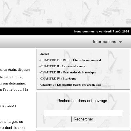
Nous sommes le vendredi 7 août 2026
Informations
-
Accueil
-
CHAPITRE PREMIER : Étude du son musical
-
CHAPITRE II : Le matériel sonore
s, en étain, dépasse
-
CHAPITRE III : Grammaire de la musique
de cette limite,
-
CHAPITRE IV : Esthétique
un son déterminé.
-
Chapitre V : Les grandes étapes de l'art musical
 l'autre bout, à la
Rechercher dans cet ouvrage :
nstitution
oins larges ou
re dont ils sont