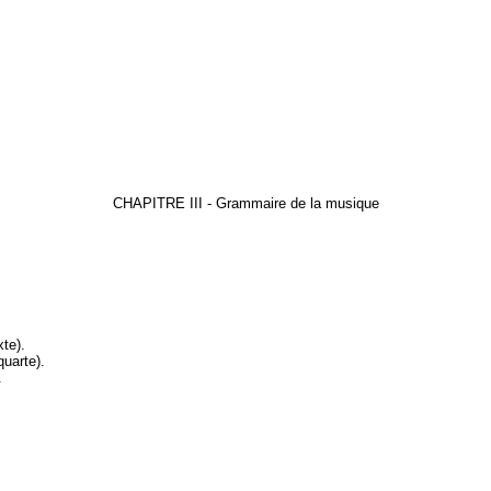
CHAPITRE III - Grammaire de la musique
xte)
.
quarte)
.
.