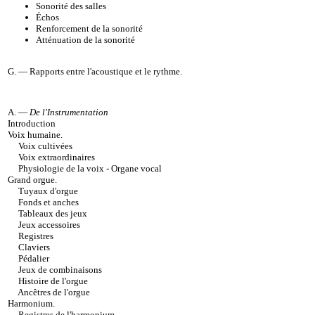
Sonorité des salles
Échos
Renforcement de la sonorité
Atténuation de la sonorité
G. —
Rapports entre l'acoustique et le rythme
.
A. —
De l'Instrumentation
Introduction
Voix humaine
.
Voix cultivées
Voix extraordinaires
Physiologie de la voix - Organe vocal
Grand orgue
.
Tuyaux d'orgue
Fonds et anches
Tableaux des jeux
Jeux accessoires
Registres
Claviers
Pédalier
Jeux de combinaisons
Histoire de l'orgue
Ancêtres de l'orgue
Harmonium
.
Registres de l'harmonium
.