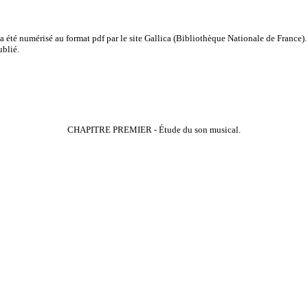
a été numérisé au format pdf par le site
Gallica
(Bibliothèque Nationale de France). 
ublié.
CHAPITRE PREMIER - Étude du son musical.