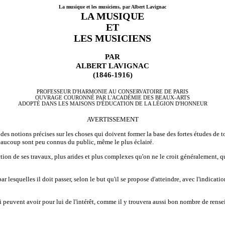
La musique et les musiciens, par Albert Lavignac
LA MUSIQUE
ET
LES MUSICIENS
PAR
ALBERT LAVIGNAC
(1846-1916)
PROFESSEUR D'HARMONIE AU CONSERVATOIRE DE PARIS
OUVRAGE COURONNÉ PAR L'ACADÉMIE DES BEAUX-ARTS
ADOPTÉ DANS LES MAISONS D'ÉDUCATION DE LA LÉGION D'HONNEUR
AVERTISSEMENT
es notions précises sur les choses qui doivent former la base des fortes études de to
beaucoup sont peu connus du public, même le plus éclairé.
ection de ses travaux, plus arides et plus complexes qu'on ne le croit généralement,
par lesquelles il doit passer, selon le but qu'il se propose d'atteindre, avec l'indic
 peuvent avoir pour lui de l'intérêt, comme il y trouvera aussi bon nombre de rensei