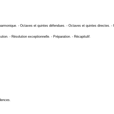
harmonique
. -
Octaves et quintes défendues
. -
Octaves et quintes directes
. -
ution
. -
Résolution exceptionnelle
. -
Préparation
. -
Récapitulif
.
dences
.