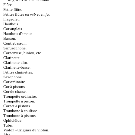
Flûte
.
Petite flûte
.
Petites flûtes en
mib
et en
fa
.
Flageolet
.
Hautbois
.
Cor anglais
.
Hautbois d'amour
.
Basson
.
Contrebasson
.
Sarrusophone
.
Cornemuse, biniou, etc
.
Clarinette
.
Clarinette-alto
.
Clarinette-basse
.
Petites clarinettes
.
Saxophone
.
Cor ordinaire
.
Cor à pistons
.
Cor de chasse
.
Trompette ordinaire
.
Trompette à piston
.
Cornet à pistons
.
Trombone à coulisse
.
Trombone à pistons
.
Ophicléide
.
Tuba
.
Violon
-
Origines du violon
.
Alto
.