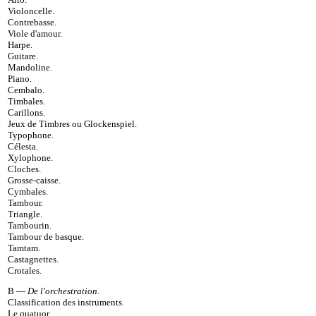
Violoncelle
.
Contrebasse
.
Viole d'amour
.
Harpe
.
Guitare
.
Mandoline
.
Piano
.
Cembalo
.
Timbales
.
Carillons
.
Jeux de Timbres ou Glockenspiel
.
Typophone
.
Célesta
.
Xylophone
.
Cloches
.
Grosse-caisse
.
Cymbales
.
Tambour
.
Triangle
.
Tambourin
.
Tambour de basque
.
Tamtam
.
Castagnettes
.
Crotales
.
B —
De l'orchestration
.
Classification des instruments
.
Le quatuor
.