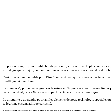
Ce petit ouvrage a pour double but de présenter, sous la forme la plus condensée, d
a un degré quelconque, en leur montrant à nu ses rouages et ses procédés, dont 
C'est donc autant un guide pour l'
étudiant musicien
, qui y trouvera tracée la dir
intelligent et chercheur.
Le premier s'y pourra renseigner sur la nature et l'importance des diverses études 
de l'art musical; car
ce livre n'a pas
, par lui-même,
caractère didactique
.
Le dilettante y apprendra pourtant les éléments de notre technologie spéciale, qui
sa légitime et sympathique curiosité.
Telles sont les raisons qui nous ont décidé à livrer ce travail au public.