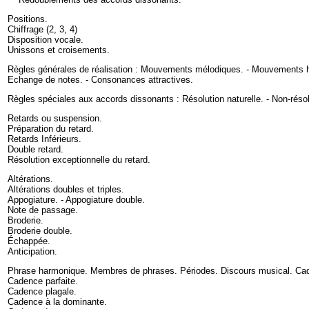
Positions
.
Chiffrage
(
2
,
3
,
4
)
Disposition vocale
.
Unissons et croisements
.
Règles générales de réalisation :
Mouvements mélodiques
. -
Mouvements 
Echange de notes
. -
Consonances attractives
.
Règles spéciales aux accords dissonants :
Résolution naturelle.
-
Non-résol
Retards ou suspension
.
Préparation du retard
.
Retards Inférieurs
.
Double retard
.
Résolution exceptionnelle du retard
.
Altérations
.
Altérations doubles et triples
.
Appogiature. - Appogiature double
.
Note de passage
.
Broderie
.
Broderie double
.
Échappée
.
Anticipation
.
Phrase harmonique. Membres de phrases. Périodes. Discours musical. Ca
Cadence parfaite
.
Cadence plagale
.
Cadence à la dominante
.