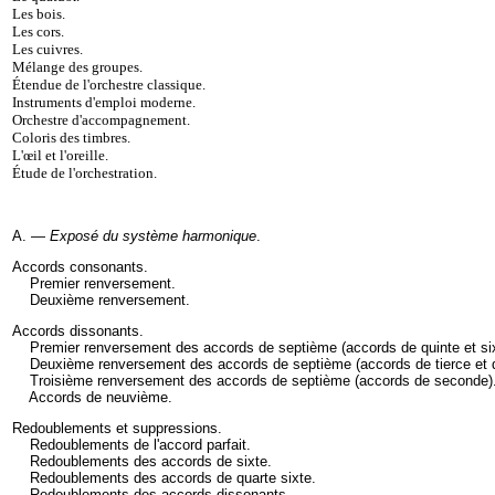
Les bois
.
Les cors
.
Les cuivres
.
Mélange des groupes
.
Étendue de l'orchestre classique
.
Instruments d'emploi moderne
.
Orchestre d'accompagnement
.
Coloris des timbres
.
L'œil et l'oreille
.
Étude de l'orchestration.
A. —
Exposé du système harmonique
.
Accords consonants
.
Premier renversement
.
Deuxième renversement
.
Accords dissonants
.
Premier renversement des accords de septième (accords de quinte et si
Deuxième renversement des accords de septième (accords de tierce et 
Troisième renversement des accords de septième (accords de seconde)
Accords de neuvième
.
Redoublements et suppressions
.
Redoublements de l'accord parfait
.
Redoublements des accords de sixte
.
Redoublements des accords de quarte sixte
.
Redoublements des accords dissonants
.