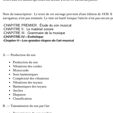
Note du transcripteur : Le texte de cet ouvrage provient d'une édition de 1938. Il 
navigateur, n'est pas terminée. Le titre est barré lorsque l'article n'est pas encore p
-
CHAPITRE PREMIER : Étude du son musical
-
CHAPITRE II : Le matériel sonore
-
CHAPITRE III : Grammaire de la musique
-
CHAPITRE IV : Esthétique
-
Chapitre V : Les grandes étapes de l'art musical
A. — Production du son
Production du son
Vibrations des cordes
Monocorde
Sons harmoniques
Complexité des vibrations
Vibrations des tuyaux
Harmoniques des tuyaux
Anches
Diapason
Classification
B. — Transmission du son par l'air