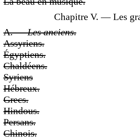
La beau en musique.
Chapitre V. — Les gra
A. —
Les anciens
.
Assyriens.
Égyptiens.
Chaldéens.
Syriens
Hébreux.
Grecs.
Hindous.
Persans.
Chinois.