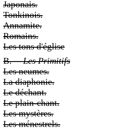
Japonais.
Tonkinois.
Annamite.
Romains.
Les tons d'église
B. —
Les Primitifs
Les neumes.
La diaphonie.
Le déchant.
Le plain-chant.
Les mystères.
Les ménestrels.