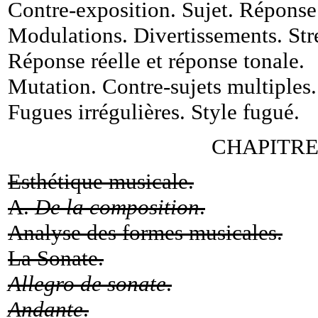
Contre-exposition. Sujet. Réponse
Modulations. Divertissements. Str
Réponse réelle et réponse tonale
.
Mutation. Contre-sujets multiples
.
Fugues irrégulières. Style fugué
.
CHAPITRE I
Esthétique musicale.
A.
De la composition
.
Analyse des formes musicales.
La Sonate.
Allegro de sonate
.
Andante
.