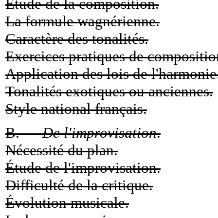
Étude de la composition.
La formule wagnérienne.
Caractère des tonalités.
Exercices pratiques de compositio
Application des lois de l'harmonie
Tonalités exotiques ou anciennes.
Style national français.
B. —
De l'improvisation
.
Nécessité du plan.
Étude de l'improvisation.
Difficulté de la critique.
Évolution musicale.