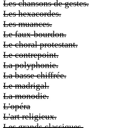
Les chansons de gestes.
Les hexacordes.
Les muances.
Le faux-bourdon.
Le choral protestant.
Le contrepoint.
La polyphonie.
La basse chiffrée.
Le madrigal.
La monodie.
L'opéra
L'art religieux.
Les grands classiques.