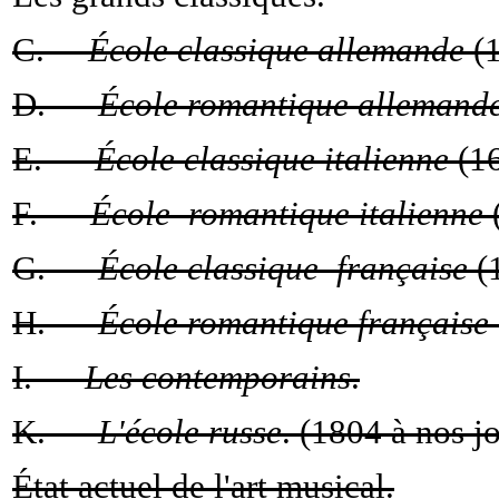
C.—
École classique allemande
(1
D. —
École romantique allemand
E. —
École classique italienne
(16
F. —
École romantique italienne
(
G. —
École classique française
(1
H. —
École romantique française
I. —
Les contemporains
.
K. —
L'école russe
. (1804 à nos jo
État actuel de l'art musical.