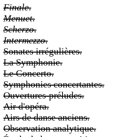
Finale
.
Menuet
.
Scherzo
.
Intermezzo
.
Sonates irrégulières.
La Symphonie.
Le Concerto.
Symphonies concertantes.
Ouvertures-préludes.
Air d'opéra.
Airs de danse anciens.
Observation analytique.