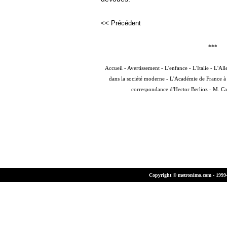
<< Précédent
***
Accueil
-
Avertissement
-
L'enfance
-
L'Italie
-
L'Al
dans la société moderne
-
L'Académie de France 
correspondance d'Hector Berlioz
-
M. Ca
Copyright © metronimo.com - 1999-2