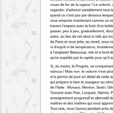
roues de fer de la vapeur ! Le
voiturin
,
regarder, d'admirer paisiblement tous l
quand ce n'est pas par-dessous lesque
vous emporte maintenant comme un simp
travers l'espace avec la furie d'un boli
passer, peu à peu, graduellement, disc
autre, au lieu de cet obus à rails qui v
de Paris et vous jette, au réveil, sous ce
ni d'esprit ni de température, brutal
à l'anglaise! Beaucoup, vite et à fond 
qu'on expédie par le
rapide
pour qu'il a
Si, du moins, le Progrès, ce conquérant s
vaincus l Mais non: le
voiturin
n'est plus 
m'a permis de jouir en détail de cette 
qui prépare si bien le voyageur au clim
de l'Italie : Monaco, Menton, Sestri, Gê
Toscane avec Pise, Lucques, Sienne, P
enseignement progressif et alternatif de
maîtres et des maîtres qui vous appren
Tout cela, nous l'avons pendant près 