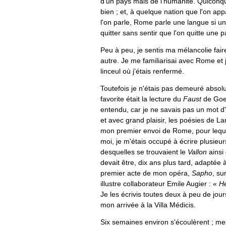
d'un pays mais de l'humanité. Quiconqu
bien ; et, à quelque nation que l'on ap
l'on parle, Rome parle une langue si un
quitter sans sentir que l'on quitte une pa
Peu à peu, je sentis ma mélancolie fair
autre. Je me familiarisai avec Rome et 
linceul où j'étais renfermé.
Toutefois je n'étais pas demeuré absolu
favorite était la lecture du
Faust
de Goet
entendu, car je ne savais pas un mot d'a
et avec grand plaisir, les poésies de L
mon premier envoi de Rome, pour leque
moi, je m'étais occupé à écrire plusie
desquelles se trouvaient le
Vallon
ainsi
devait être, dix ans plus tard, adaptée
premier acte de mon opéra,
Sapho
, su
illustre collaborateur Emile Augier : «
Hé
Je les écrivis toutes deux à peu de jou
mon arrivée à la Villa Médicis.
Six semaines environ s'écoulèrent ; me