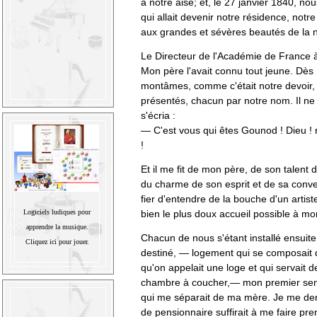
à notre aise; et, le 27 janvier 1840, n
qui allait devenir notre résidence, notre 
aux grandes et sévères beautés de la na
Le Directeur de l'Académie de France à
Mon père l'avait connu tout jeune. Dès 
montâmes, comme c'était notre devoir, c
présentés, chacun par notre nom. Il ne 
s'écria :
— C'est vous qui êtes Gounod ! Dieu !
!
Et il me fit de mon père, de son talent 
du charme de son esprit et de sa conver
fier d'entendre de la bouche d'un artiste
Logiciels ludiques pour
bien le plus doux accueil possible à mo
apprendre la musique.
Chacun de nous s'étant installé ensuite 
Cliquez ici pour jouer.
destiné, — logement qui se composait 
qu'on appelait une loge et qui servait d
chambre à coucher,— mon premier sentim
qui me séparait de ma mère. Je me d
de pensionnaire suffirait à me faire pr