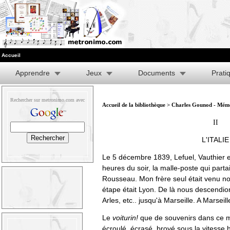
Accueil
Apprendre
Jeux
Documents
Prati
Rechercher sur metronimo.com avec
Accueil de la bibliothèque
>
Charles Gounod - Mémoi
II
L'ITALIE
Le 5 décembre 1839, Lefuel, Vauthier e
heures du soir, la malle-poste qui part
Rousseau. Mon frère seul était venu no
étape était Lyon. De là nous descendio
Arles, etc.. jusqu'à Marseille. A Marsei
Le
voiturin!
que de souvenirs dans ce m
écroulé, écrasé, broyé sous la vitesse 