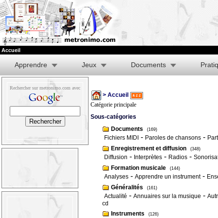
Accueil
Apprendre
Jeux
Documents
Prati
Rechercher sur metronimo.com avec
> Accueil
Catégorie principale
Sous-catégories
Documents
(169)
-
-
Fichiers MIDI
Paroles de chansons
Part
Enregistrement et diffusion
(348)
-
-
-
Diffusion
Interprètes
Radios
Sonorisa
Formation musicale
(144)
-
-
Analyses
Apprendre un instrument
Ens
Généralités
(161)
-
-
Actualité
Annuaires sur la musique
Autr
cd
Instruments
(126)