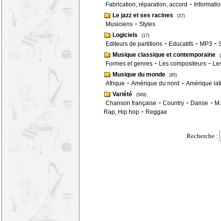
-
Fabrication, réparation, accord
Informati
Le jazz et ses racines
(37)
-
Musiciens
Styles
Logiciels
(17)
-
-
-
Editeurs de partitions
Educatifs
MP3
Musique classique et contemporaine
-
-
Formes et genres
Les compositeurs
Le
Musique du monde
(85)
-
-
Afrique
Amérique du nord
Amérique lat
Variété
(569)
-
-
-
Chanson française
Country
Danse
M.
-
Rap, Hip hop
Reggae
Recherche :