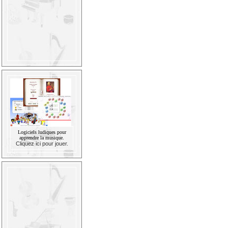
Logiciels ludiques pour
apprendre la musique.
Cliquez ici pour jouer.