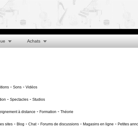
que
Achats
-
-
itions
Sons
Vidéos
-
-
tion
Spectacles
Studios
-
-
eignement à distance
Formation
Théorie
-
-
-
-
-
es sites
Blog
Chat
Forums de discussions
Magasins en ligne
Petites ann