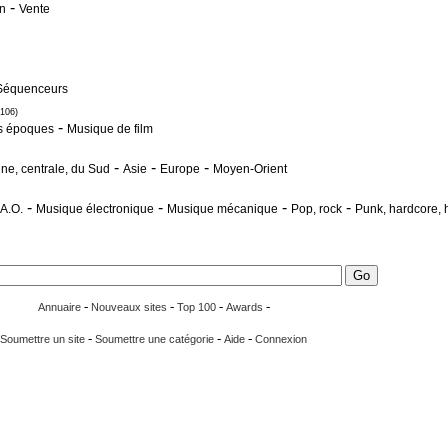
-
on
Vente
Séquenceurs
(106)
-
s époques
Musique de film
-
-
-
ine, centrale, du Sud
Asie
Europe
Moyen-Orient
-
-
-
-
A.O.
Musique électronique
Musique mécanique
Pop, rock
Punk, hardcore, 
-
-
-
-
Annuaire
Nouveaux sites
Top 100
Awards
-
-
-
Soumettre un site
Soumettre une catégorie
Aide
Connexion