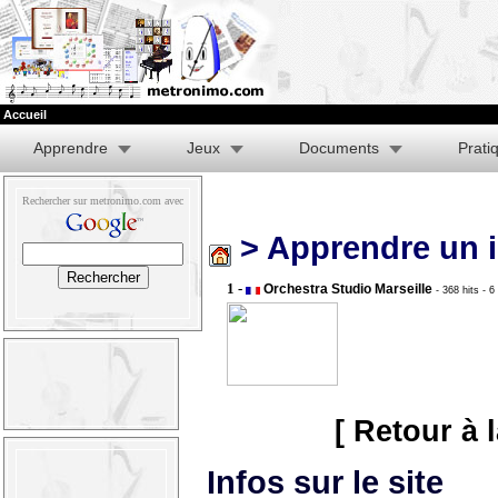
Accueil
Apprendre
Jeux
Documents
Prati
Rechercher sur metronimo.com avec
> Apprendre un 
1 -
Orchestra Studio Marseille
- 368 hits
- 6
[ Retour à 
Infos sur le site