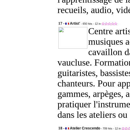
recueils, audio, vidé
17 -
Artist'
- 650 hits
- 12 in
Centre artis
musiques ac
cavaillon d
vaucluse. Formatio
guitaristes, bassiste
chanteurs. Pour app
gammes, arpèges, a
pratiquer l'instrum
dans les ateliers ou
18 -
Atelier Crescendo
- 709 hits
- 12 in