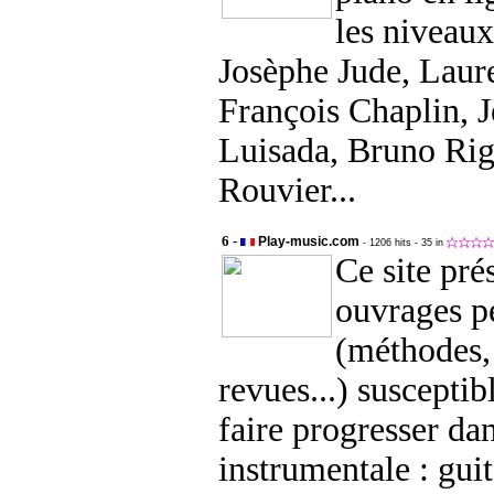
les niveau
Josèphe Jude, Laur
François Chaplin, 
Luisada, Bruno Rig
Rouvier...
6 -
Play-music.com
- 1206 hits
- 35 in
Ce site pré
ouvrages p
(méthodes
revues...) susceptib
faire progresser dan
instrumentale : guit