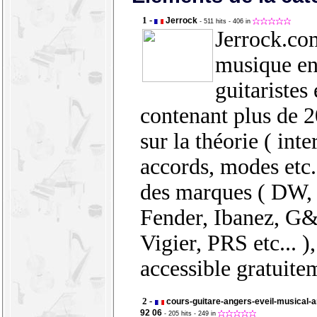
1 -
Jerrock
- 511 hits
- 406 in
Jerrock.com
musique en
guitaristes 
contenant plus de 2
sur la théorie ( inte
accords, modes etc..
des marques ( DW,
Fender, Ibanez, G
Vigier, PRS etc... ),
accessible gratuite
2 -
cours-guitare-angers-eveil-musical-a
92 06
- 205 hits
- 249 in