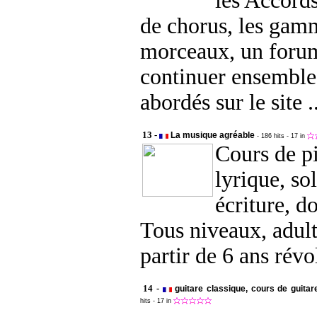
les Accords
de chorus, les gam
morceaux, un foru
continuer ensemble 
abordés sur le site ..
13 -
La musique agréable
- 186 hits
- 17 in
Cours de pi
lyrique, so
écriture, d
Tous niveaux, adult
partir de 6 ans révo
14 -
guitare classique, cours de guitar
hits
- 17 in