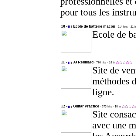
professionnelles et 
pour tous les instr
10 -
Ecole de batterie macon
- 514 hits
- 21 
Ecole de b
11 -
JJ Rebillard
- 776 hits
- 18 in
Site de ven
méthodes d
ligne.
12 -
Guitar Practice
- 373 hits
- 18 in
Site consac
avec une m