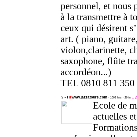
personnel, et nous 
à la transmettre à to
ceux qui désirent s’
art. ( piano, guitare
violon,clarinette, c
saxophone, flûte tra
accordéon...)
TEL 0810 811 350
9 -
www.jazzatours.com
- 1062 hits
- 26 in
Ecole de m
actuelles et
Formation