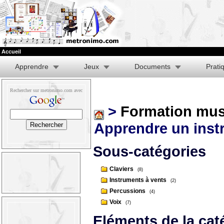
Accueil
Apprendre
Jeux
Documents
Prati
Rechercher sur metronimo.com avec
>
Formation mus
Apprendre un ins
Sous-catégories
Claviers
(8)
Instruments à vents
(2)
Percussions
(4)
Voix
(7)
Eléments de la cat