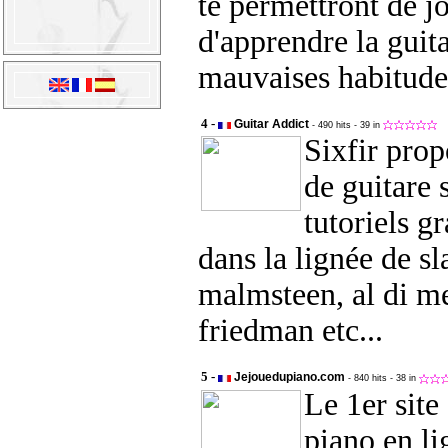
te permettront de jo
d'apprendre la guit
mauvaises habitude
4 -
Guitar Addict
- 490 hits
- 39 in
Sixfir prop
de guitare 
tutoriels gr
dans la lignée de sl
malmsteen, al di me
friedman etc...
5 -
Jejouedupiano.com
- 840 hits
- 38 in
Le 1er site
piano en li