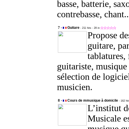
basse, batterie, sa
contrebasse, chant..
7 -
Guitare
- 211 hits
- 28 in
Propose de
guitare, par
tablatures,
guitariste, musique 
sélection de logicie
musicien.
8 -
Cours de mmusique à domicile
- 162 hi
L’institut 
Musicale es
musique qu