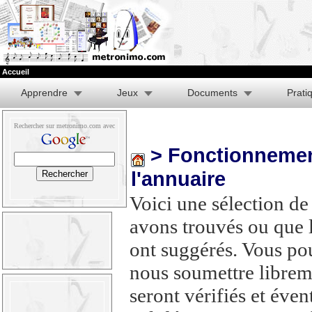
Accueil
Apprendre
Jeux
Documents
Prati
Rechercher sur metronimo.com avec
> Fonctionnemen
l'annuaire
Voici une sélection de
avons trouvés ou que l
ont suggérés. Vous po
nous soumettre libreme
seront vérifiés et éve