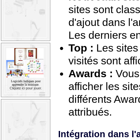
sites sont clas
d'ajout dans l'
Les derniers en
Top :
Les sites
visités sont aff
Awards :
Vous
Logiciels ludiques pour
afficher les sit
apprendre la musique.
Cliquez ici pour jouer.
différents Awar
attribués.
Intégration dans l'