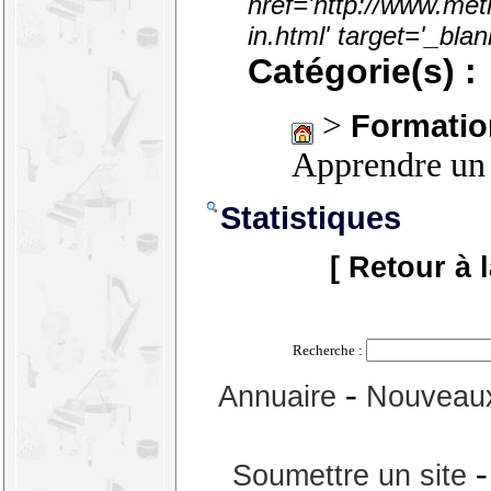
href='http://www.met
in.html' target='_bl
Catégorie(s) :
>
Formatio
Apprendre un
Statistiques
[ Retour à 
Recherche :
-
Annuaire
Nouveaux
Soumettre un site