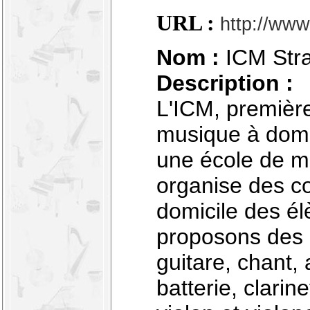
URL :
http://www
Nom :
ICM Str
Description :
L'ICM, premièr
musique à domi
une école de m
organise des c
domicile des é
proposons des 
guitare, chant,
batterie, clarin