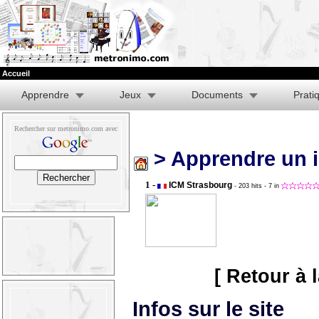
Accueil
Apprendre
Jeux
Documents
Prati
Rechercher sur metronimo.com avec
> Apprendre un 
1 -
ICM Strasbourg
- 203 hits
- 7 in
[ Retour à 
Infos sur le site