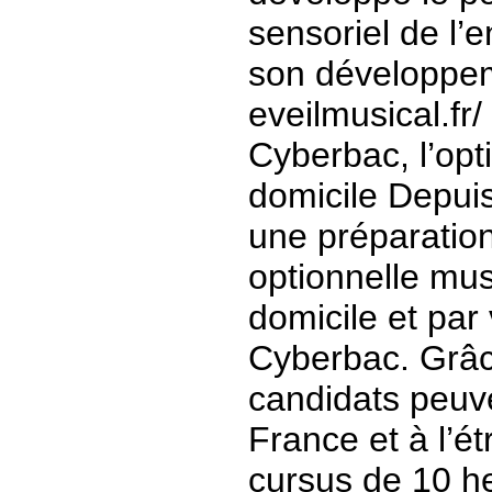
sensoriel de l’e
son développem
eveilmusical.fr/
Cyberbac, l’op
domicile Depui
une préparation
optionnelle mu
domicile et par
Cyberbac. Grâce
candidats peuve
France et à l’ét
cursus de 10 he