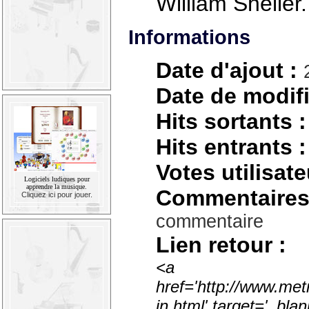
William Sheller.
Informations
Date d'ajout :
Date de modifi
Hits sortants :
Hits entrants :
Votes utilisate
Logiciels ludiques pour
apprendre la musique.
Commentaires
Cliquez ici pour jouer.
commentaire
Lien retour :
<a
href='http://www.met
in.html' target='_bl