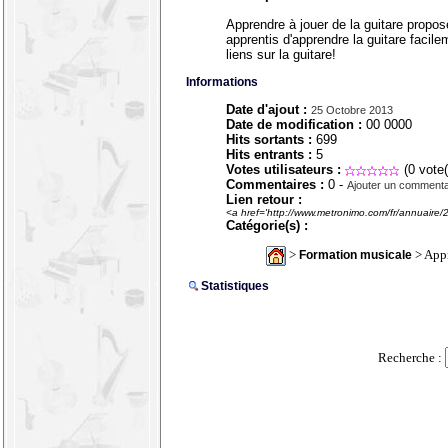
Apprendre à jouer de la guitare propo
apprentis d'apprendre la guitare facil
liens sur la guitare!
Informations
Date d'ajout :
25 Octobre 2013
Date de modification :
00 0000
Hits sortants :
699
Hits entrants :
5
Votes utilisateurs :
(0 vote(
Commentaires :
0 -
Ajouter un commenta
Lien retour :
<a href='http://www.metronimo.com/fr/annuaire/
Catégorie(s) :
>
> Appr
Formation musicale
Statistiques
Recherche :