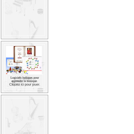
Logiciels ludiques pour
apprendre la musique.
Cliquez ici pour jouer.