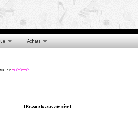
que
Achats
hits
- 5 in
[ Retour à la catégorie mère ]