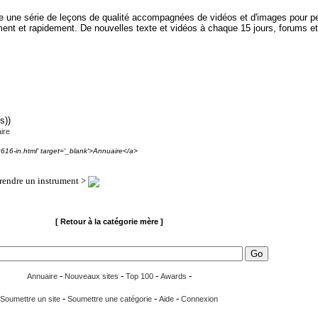
se une série de leçons de qualité accompagnées de vidéos et d'images pour p
ement et rapidement. De nouvelles texte et vidéos à chaque 15 jours, forums e
s))
ire
2616-in.html' target='_blank'>Annuaire</a>
endre un instrument >
[ Retour à la catégorie mère ]
-
-
-
-
Annuaire
Nouveaux sites
Top 100
Awards
-
-
-
Soumettre un site
Soumettre une catégorie
Aide
Connexion