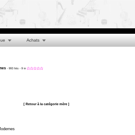
que
Achats
nes
- 993 hits
- 9 in
[ Retour à la catégorie mère ]
odernes