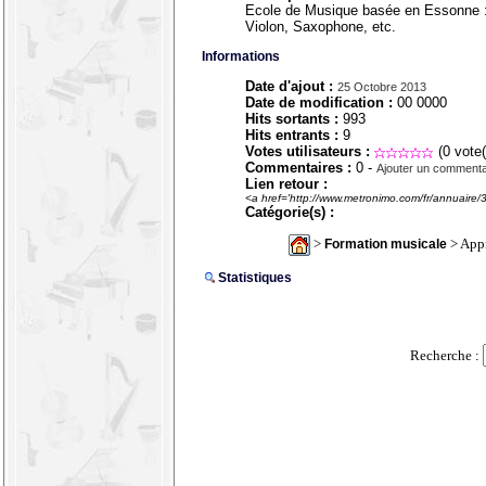
Ecole de Musique basée en Essonne : C
Violon, Saxophone, etc.
Informations
Date d'ajout :
25 Octobre 2013
Date de modification :
00 0000
Hits sortants :
993
Hits entrants :
9
Votes utilisateurs :
(0 vote(
Commentaires :
0 -
Ajouter un commenta
Lien retour :
<a href='http://www.metronimo.com/fr/annuaire/
Catégorie(s) :
>
> Appr
Formation musicale
Statistiques
Recherche :