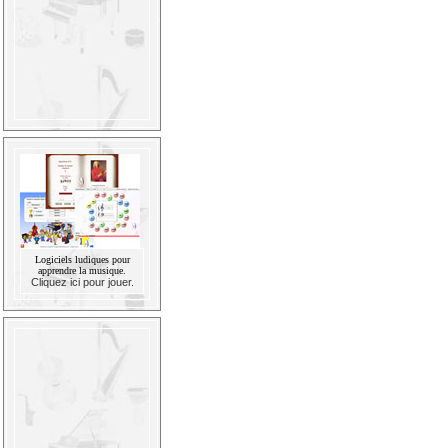
Logiciels ludiques pour
apprendre la musique.
Cliquez ici pour jouer.