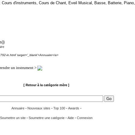
ours d'instruments, Cours de Chant, Eveil Musical, Basse, Batterie, Piano,
s))
ire
3792-in.html' target='_blank'>Annuaire</a>
endre un instrument >
[ Retour à la catégorie mère ]
-
-
-
-
Annuaire
Nouveaux sites
Top 100
Awards
-
-
-
Soumettre un site
Soumettre une catégorie
Aide
Connexion