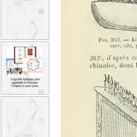
Logiciels ludiques pour
apprendre la musique.
Cliquez ici pour jouer.