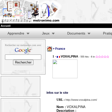
Accueil
Apprendre
Jeux
Documents
Prati
Rechercher sur metronimo.com avec
> France
1 -
VOXALPINA
- 555 hits
- 6 in
Infos sur le site
URL :
http://www.voxalpina.com/
Nom :
VOXALPINA
Description :