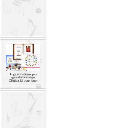
Logiciels ludiques pour
apprendre la musique.
Cliquez ici pour jouer.