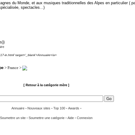
nes du Monde, et aux musiques traditionnelles des Alpes en particulier ( par
pécialisée, spectacles...)
s))
ire
17-in.html' target='_blank'>Annuaire</a>
> France >
pe
[ Retour à la catégorie mère ]
-
-
-
-
Annuaire
Nouveaux sites
Top 100
Awards
-
-
-
Soumettre un site
Soumettre une catégorie
Aide
Connexion