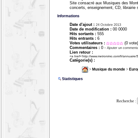
Site consacré aux Musiques des Montag
concerts, enseignement, CD, librairie s
Informations
Date d'ajout :
24 Octobre 2013
Date de modification :
00 0000
Hits sortants :
555
Hits entrants :
6
Votes utilisateurs :
(0 vote(
Commentaires :
0 -
Ajouter un commenta
Lien retour :
<a href='http://www.metronimo.com/fr/annuaire/5
Catégorie(s) :
>
>
Musique du monde
Euro
Statistiques
Recherche :