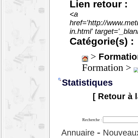
Lien retour :
<a
href='http://www.met
in.html' target='_bl
Catégorie(s) :
>
Formatio
Formation >
Statistiques
[ Retour à 
Recherche :
-
Annuaire
Nouveaux