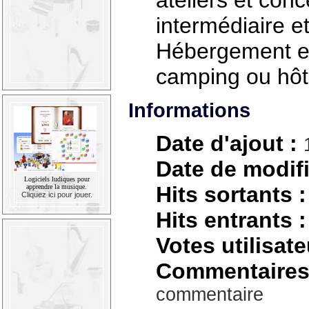
ateliers et con
intermédiaire e
Hébergement e
camping ou hôte
Informations
Date d'ajout :
Date de modifi
Logiciels ludiques pour
Hits sortants :
apprendre la musique.
Cliquez ici pour jouer.
Hits entrants :
Votes utilisate
Commentaires
commentaire