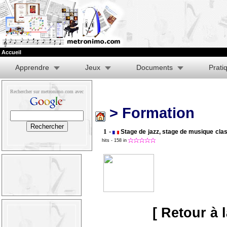
Accueil
Apprendre
Jeux
Documents
Prati
Rechercher sur metronimo.com avec
> Formation
1 -
Stage de jazz, stage de musique cla
hits
- 158 in
[ Retour à 