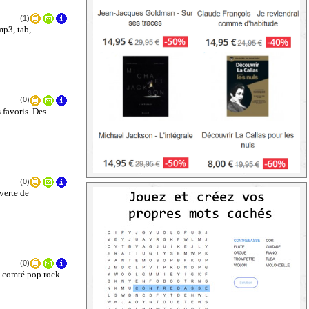
(1)
mp3, tab,
(0)
 favoris. Des
(0)
verte de
(0)
e comté pop rock