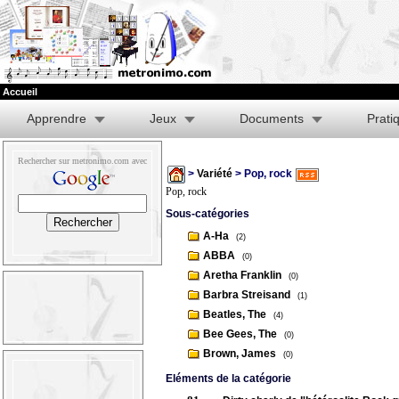
Accueil
Apprendre
Jeux
Documents
Prati
Rechercher sur metronimo.com avec
>
Variété
> Pop, rock
Pop, rock
Sous-catégories
A-Ha
(2)
ABBA
(0)
Aretha Franklin
(0)
Barbra Streisand
(1)
Beatles, The
(4)
Bee Gees, The
(0)
Brown, James
(0)
Eléments de la catégorie