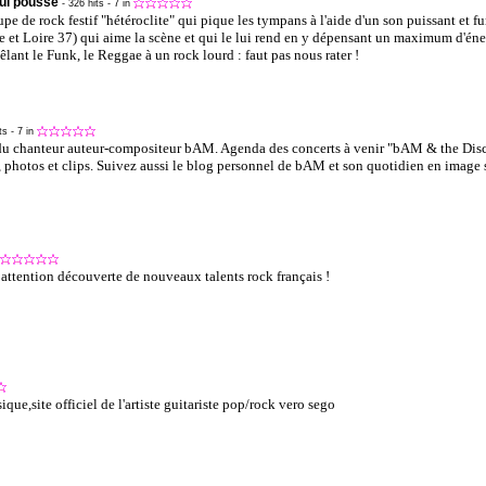
qui pousse
- 326 hits
- 7 in
pe de rock festif "hétéroclite" qui pique les tympans à l'aide d'un son puissant et fu
et Loire 37) qui aime la scène et qui le lui rend en y dépensant un maximum d'éner
lant le Funk, le Reggae à un rock lourd : faut pas nous rater !
its
- 7 in
 du chanteur auteur-compositeur bAM. Agenda des concerts à venir "bAM & the Disc
, photos et clips. Suivez aussi le blog personnel de bAM et son quotidien en image
 attention découverte de nouveaux talents rock français !
que,site officiel de l'artiste guitariste pop/rock vero sego