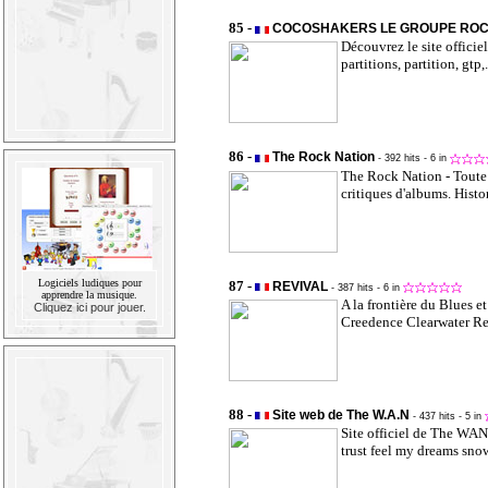
85 -
COCOSHAKERS LE GROUPE ROC
Découvrez le site offici
partitions, partition, gtp,.
86 -
The Rock Nation
- 392 hits
- 6 in
The Rock Nation - Toute l'
critiques d'albums. Histo
Logiciels ludiques pour
87 -
REVIVAL
- 387 hits
- 6 in
apprendre la musique.
A la frontière du Blues 
Cliquez ici pour jouer.
Creedence Clearwater Re
88 -
Site web de The W.A.N
- 437 hits
- 5 in
Site officiel de The WAN
trust feel my dreams sno