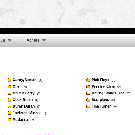
que
Achats
Carey, Mariah
Pink Floyd
(1)
(0)
Cher
Presley, Elvis
(0)
(0)
Chuck Berry
Rolling Stones, The
(0)
(0)
Cock Robin
Scorpions
(1)
(0)
Duran Duran
Tina Turner
(0)
(0)
Jackson, Michael
(0)
Madonna
(5)