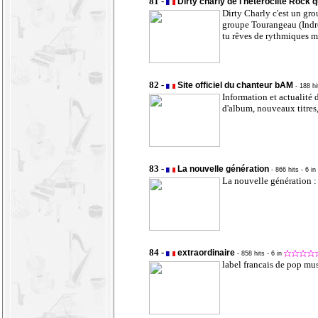
81 -
Dirty charly de l'hétéroclite Rock 
Dirty Charly c'est un grou
groupe Tourangeau (Indre 
tu rêves de rythmiques mê
82 -
Site officiel du chanteur bAM
- 188 h
Information et actualité
d'album, nouveaux titres
83 -
La nouvelle génération
- 866 hits
- 6 in
La nouvelle génération :
84 -
extraordinaire
- 858 hits
- 6 in
label francais de pop musi