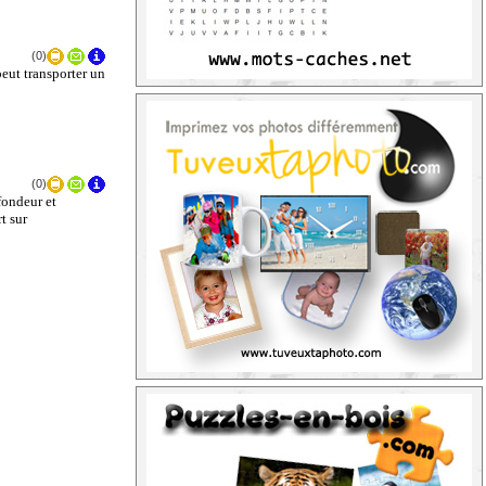
(0)
eut transporter un
(0)
fondeur et
t sur