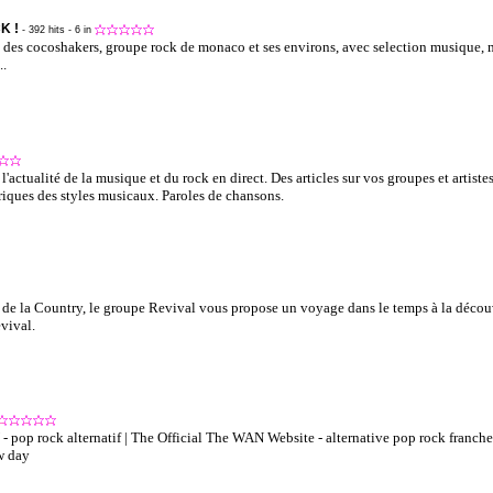
K !
- 392 hits
- 6 in
el des cocoshakers, groupe rock de monaco et ses environs, avec selection musique, 
..
actualité de la musique et du rock en direct. Des articles sur vos groupes et artistes
riques des styles musicaux. Paroles de chansons.
et de la Country, le groupe Revival vous propose un voyage dans le temps à la décou
vival.
 - pop rock alternatif | The Official The WAN Website - alternative pop rock franch
w day