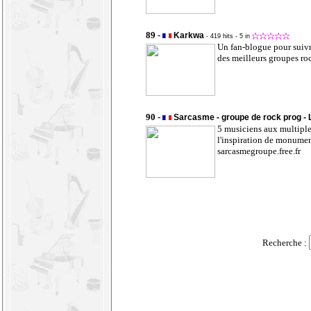
89 -
Karkwa
- 419 hits
- 5 in
Un fan-blogue pour suivr
des meilleurs groupes ro
90 -
Sarcasme - groupe de rock prog - 
5 musiciens aux multiples
l'inspiration de monumen
sarcasmegroupe.free.fr
Recherche :