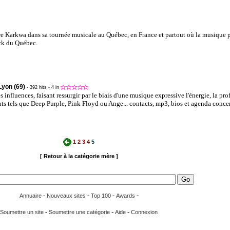
e Karkwa dans sa tournée musicale au Québec, en France et partout où la musique p
ck du Québec.
Lyon (69)
- 392 hits
- 4 in
 influences, faisant ressurgir par le biais d'une musique expressive l'énergie, la pro
ts tels que Deep Purple, Pink Floyd ou Ange... contacts, mp3, bios et agenda concer
1
2
3
4
5
[ Retour à la catégorie mère ]
-
-
-
-
Annuaire
Nouveaux sites
Top 100
Awards
-
-
-
Soumettre un site
Soumettre une catégorie
Aide
Connexion