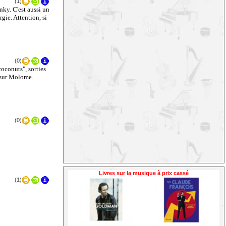
(1)
nky. C'est aussi un
gie. Attention, si
(0)
oconuts", sorties
 sur Molome.
(0)
Livres sur la musique à prix cassé
(1)