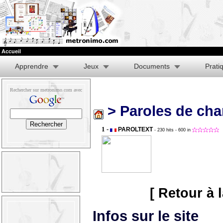
Accueil
Apprendre
Jeux
Documents
Prati
Rechercher sur metronimo.com avec
> Paroles de ch
1 -
PAROLTEXT
- 230 hits
- 600 in
[ Retour à 
Infos sur le site