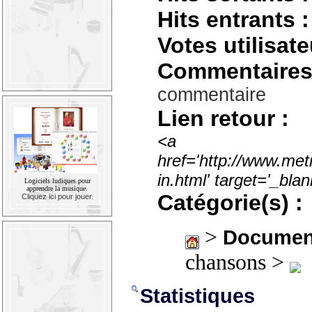
Hits entrants :
Votes utilisate
Commentaires
commentaire
Lien retour :
<a
href='http://www.met
in.html' target='_bl
Logiciels ludiques pour
apprendre la musique.
Catégorie(s) :
Cliquez ici pour jouer.
>
Documen
chansons >
Statistiques