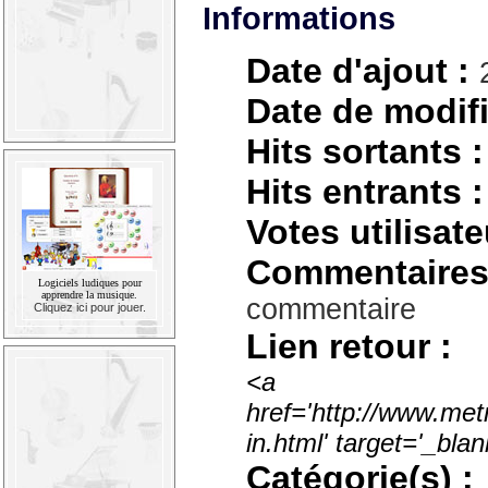
Informations
Date d'ajout :
Date de modifi
Hits sortants :
Hits entrants :
Votes utilisate
Commentaires
Logiciels ludiques pour
apprendre la musique.
commentaire
Cliquez ici pour jouer.
Lien retour :
<a
href='http://www.met
in.html' target='_bl
Catégorie(s) :