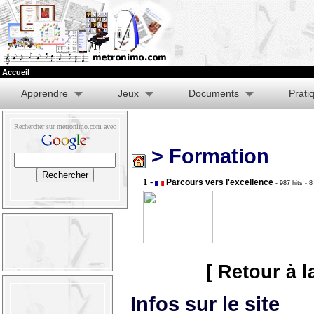
Accueil
Apprendre
Jeux
Documents
Prati
Rechercher sur metronimo.com avec
> Formation
1 -
Parcours vers l'excellence
- 987 hits
- 8
[ Retour à l
Infos sur le site