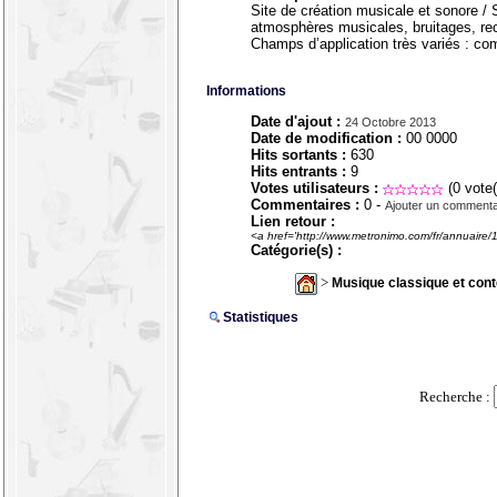
Site de création musicale et sonore /
atmosphères musicales, bruitages, r
Champs d’application très variés : co
Informations
Date d'ajout :
24 Octobre 2013
Date de modification :
00 0000
Hits sortants :
630
Hits entrants :
9
Votes utilisateurs :
(0 vote(
Commentaires :
0 -
Ajouter un commenta
Lien retour :
<a href='http://www.metronimo.com/fr/annuaire/
Catégorie(s) :
>
Musique classique et con
Statistiques
Recherche :