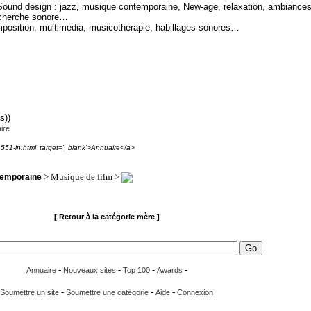
 Sound design : jazz, musique contemporaine, New-age, relaxation, ambiances
echerche sonore…
mposition, multimédia, musicothérapie, habillages sonores…
s))
ire
1551-in.html' target='_blank'>Annuaire</a>
> Musique de film >
temporaine
[ Retour à la catégorie mère ]
-
-
-
-
Annuaire
Nouveaux sites
Top 100
Awards
-
-
-
Soumettre un site
Soumettre une catégorie
Aide
Connexion