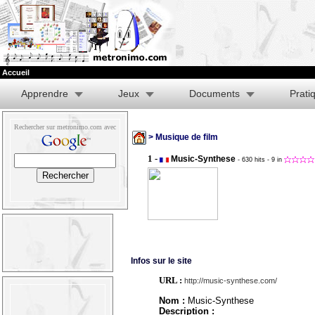
Accueil
Apprendre
Jeux
Documents
Prati
Rechercher sur metronimo.com avec
> Musique de film
1 -
Music-Synthese
- 630 hits
- 9 in
Infos sur le site
URL :
http://music-synthese.com/
Nom :
Music-Synthese
Description :