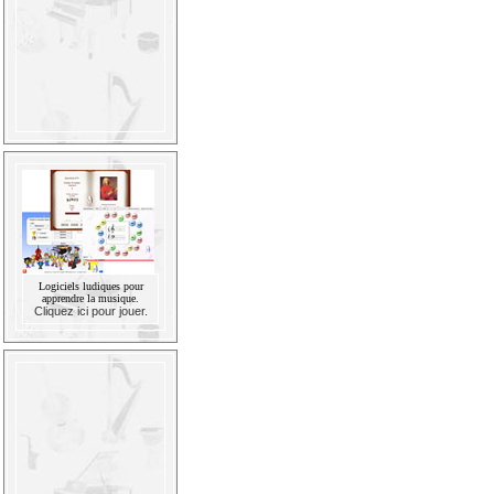
Logiciels ludiques pour
apprendre la musique.
Cliquez ici pour jouer.