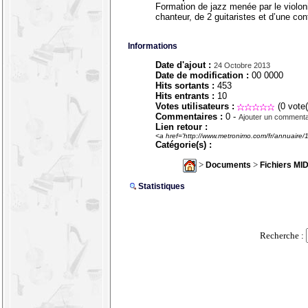
Formation de jazz menée par le violo
chanteur, de 2 guitaristes et d’une co
Informations
Date d'ajout :
24 Octobre 2013
Date de modification :
00 0000
Hits sortants :
453
Hits entrants :
10
Votes utilisateurs :
(0 vote(
Commentaires :
0 -
Ajouter un commenta
Lien retour :
<a href='http://www.metronimo.com/fr/annuaire/
Catégorie(s) :
>
>
Documents
Fichiers MID
Statistiques
Recherche :