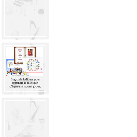
Logiciels ludiques pour
apprendre la musique.
Cliquez ici pour jouer.