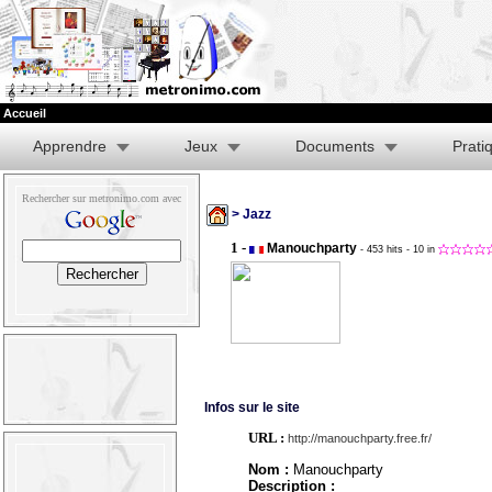
Accueil
Apprendre
Jeux
Documents
Prati
Rechercher sur metronimo.com avec
> Jazz
1 -
Manouchparty
- 453 hits
- 10 in
Infos sur le site
URL :
http://manouchparty.free.fr/
Nom :
Manouchparty
Description :