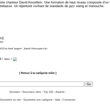
niste chanteur David Amsellem. Une formation de haut niveau composée d’un v
ntrebasse. Un répertoire vivifiant de standards de jazz swing et manouche.
s))
ire
1615-in.html' target='_blank'>Annuaire</a>
> Jazz >
I
[ Retour à la catégorie mère ]
-
-
-
-
Annuaire
Nouveaux sites
Top 100
Awards
-
-
-
Soumettre un site
Soumettre une catégorie
Aide
Connexion