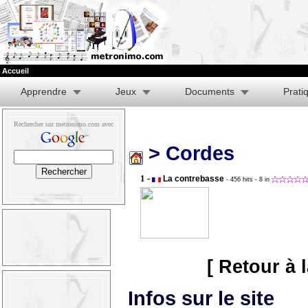
Accueil
Apprendre
Jeux
Documents
Prati
Rechercher sur metronimo.com avec
> Cordes
1 -
La contrebasse
- 456 hits
- 8 in
[ Retour à 
Infos sur le site