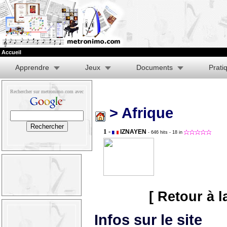
Accueil
Apprendre
Jeux
Documents
Prati
Rechercher sur metronimo.com avec
> Afrique
1 -
IZNAYEN
- 646 hits
- 18 in
[ Retour à l
Infos sur le site