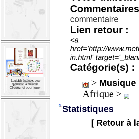
Commentaires
commentaire
Lien retour :
<a
href='http://www.met
in.html' target='_bl
Catégorie(s) :
>
Musique
Logiciels ludiques pour
apprendre la musique.
Cliquez ici pour jouer.
Afrique >
Statistiques
[ Retour à l