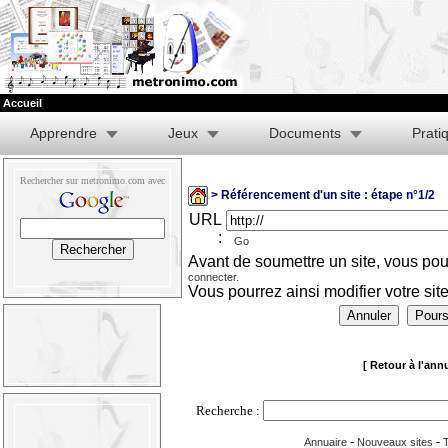
Accueil
Apprendre
Jeux
Documents
Prati
Rechercher sur metronimo.com avec
> Référencement d'un site : étape n°1/2
URL
:
Go
Avant de soumettre un site, vous p
connecter.
Vous pourrez ainsi modifier votre sit
[ Retour à l'annu
Recherche :
-
-
Annuaire
Nouveaux sites