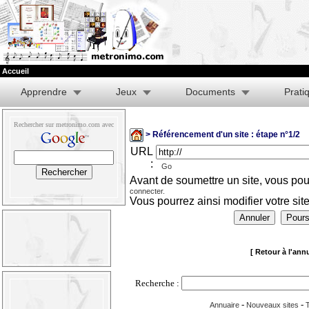
Accueil
Apprendre
Jeux
Documents
Prati
Rechercher sur metronimo.com avec
> Référencement d'un site : étape n°1/2
URL
:
Go
Avant de soumettre un site, vous p
connecter.
Vous pourrez ainsi modifier votre sit
[ Retour à l'annu
Recherche :
-
-
Annuaire
Nouveaux sites