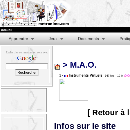
Accueil
Apprendre
Jeux
Documents
Prati
Rechercher sur metronimo.com avec
> M.A.O.
1 -
Instruments Virtuels
- 947 hits
- 10 in
[ Retour à 
Infos sur le site