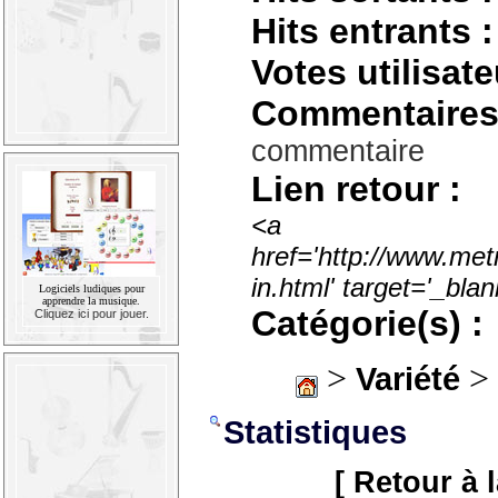
Hits entrants :
Votes utilisate
Commentaires
commentaire
Lien retour :
<a
href='http://www.met
in.html' target='_bl
Logiciels ludiques pour
apprendre la musique.
Catégorie(s) :
Cliquez ici pour jouer.
>
> 
Variété
Statistiques
[ Retour à 