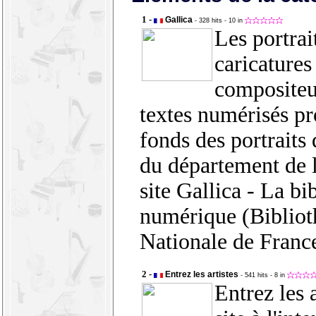
1 -
Gallica
- 328 hits
- 10 in
Les portrait
caricatures
compositeur
textes numérisés p
fonds des portraits
du département de 
site Gallica - La bi
numérique (Biblio
Nationale de France
2 -
Entrez les artistes
- 541 hits
- 8 in
Entrez les a