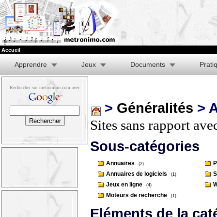
Accueil
Apprendre
Jeux
Documents
Prati
Rechercher sur metronimo.com avec
>
Généralités
> A
Sites sans rapport ave
Sous-catégories
Annuaires
P
(2)
Annuaires de logiciels
S
(1)
Jeux en ligne
W
(4)
Moteurs de recherche
(1)
Eléments de la cat