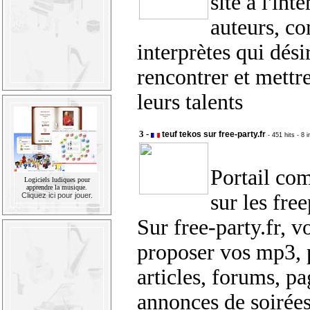
site à l'int
auteurs, co
interprètes qui dési
rencontrer et mett
leurs talents
3 -
teuf tekos sur free-party.fr
- 451 hits
- 8 
Portail co
Logiciels ludiques pour
apprendre la musique.
sur les free
Cliquez ici pour jouer.
Sur free-party.fr, 
proposer vos mp3, 
articles, forums, pa
annonces de soirées