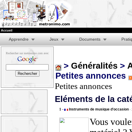
Accueil
Apprendre
Jeux
Documents
Prati
Rechercher sur metronimo.com avec
>
Généralités
>
A
Petites annonces
Petites annonces
Eléments de la cat
1 -
Instruments de musique d'occasion
-
Vous voule