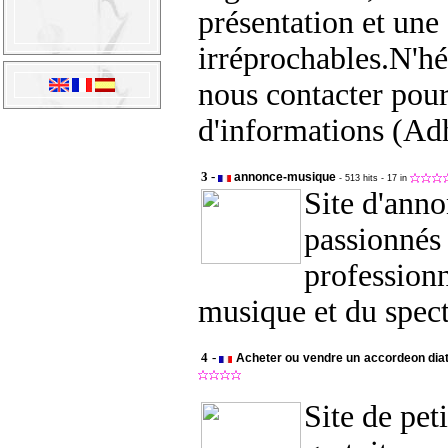
présentation et une 
irréprochables.N'hé
nous contacter pou
d'informations (Ad
3 -
annonce-musique
- 513 hits
- 17 in
Site d'ann
passionnés
professionn
musique et du spect
4 -
Acheter ou vendre un accordeon dia
Site de pet