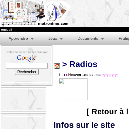
Accueil
Apprendre
Jeux
Documents
Prati
Rechercher sur metronimo.com avec
> Radios
1 -
Heaven
- 416 hits
- 23 in
[ Retour à 
Infos sur le site