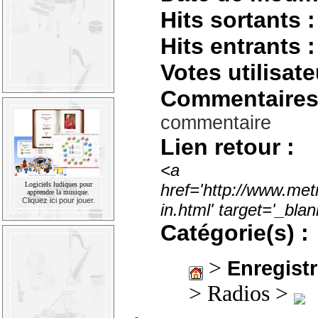
Hits sortants :
Hits entrants :
Votes utilisate
Commentaires
commentaire
Lien retour :
<a
Logiciels ludiques pour
href='http://www.met
apprendre la musique.
Cliquez ici pour jouer.
in.html' target='_bl
Catégorie(s) :
>
Enregistr
> Radios >