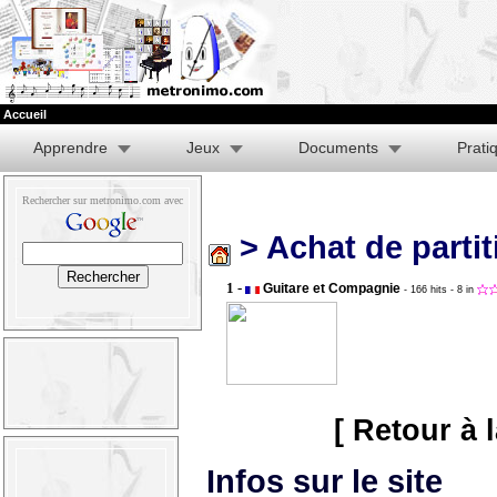
Accueil
Apprendre
Jeux
Documents
Prati
Rechercher sur metronimo.com avec
> Achat de partit
1 -
Guitare et Compagnie
- 166 hits
- 8 in
[ Retour à 
Infos sur le site