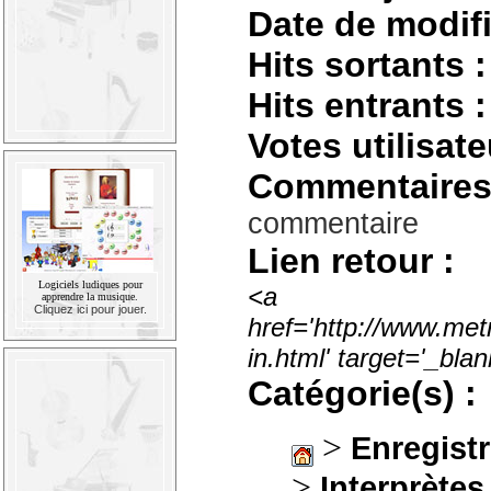
Date de modifi
Hits sortants :
Hits entrants :
Votes utilisate
Commentaires
commentaire
Lien retour :
Logiciels ludiques pour
<a
apprendre la musique.
Cliquez ici pour jouer.
href='http://www.met
in.html' target='_bl
Catégorie(s) :
>
Enregistr
>
Interprètes