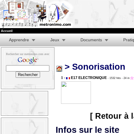
Accueil
Apprendre
Jeux
Documents
Prati
Rechercher sur metronimo.com avec
> Sonorisation
1 -
E17 ELECTRONIQUE
- 1532 hits
- 24 in
[ Retour à 
Infos sur le site