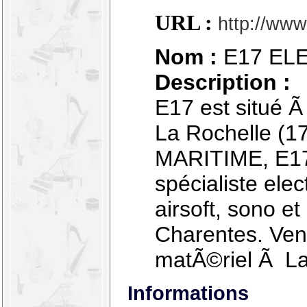
URL :
http://www
Nom :
E17 EL
Description :
E17 est situé 
La Rochelle (1
MARITIME, E17 
spécialiste ele
airsoft, sono e
Charentes. Vent
matÃ©riel Ã La
Informations