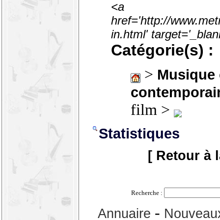
<a
href='http://www.met
in.html' target='_bl
Catégorie(s) :
>
Musique 
contemporai
film >
Statistiques
[ Retour à 
Recherche :
-
Annuaire
Nouveaux