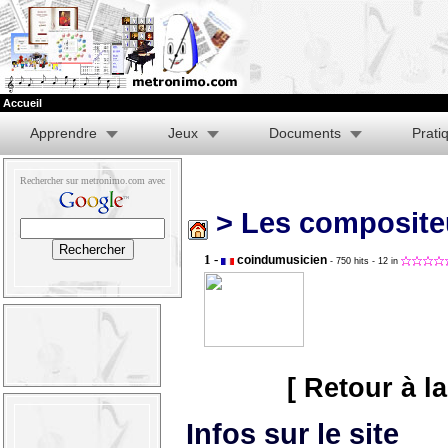
Accueil
Apprendre
Jeux
Documents
Prati
Rechercher sur metronimo.com avec
> Les composite
1 -
coindumusicien
- 750 hits
- 12 in
[ Retour à l
Infos sur le site