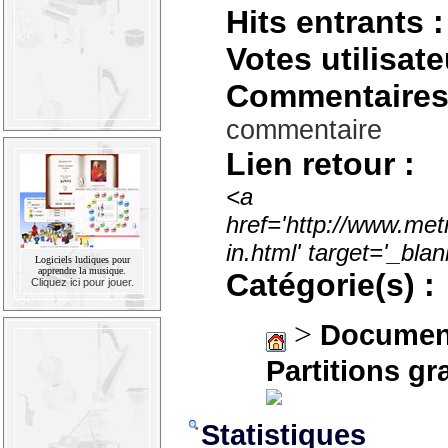
Hits entrants :
Votes utilisate
Commentaires
commentaire
Lien retour :
<a
href='http://www.met
in.html' target='_bl
Logiciels ludiques pour
apprendre la musique.
Catégorie(s) :
Cliquez ici pour jouer.
>
Documen
Partitions gr
Statistiques