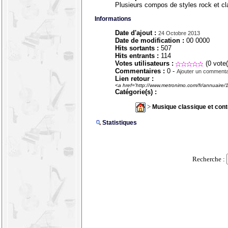
Plusieurs compos de styles rock et cl
Informations
Date d'ajout :
24 Octobre 2013
Date de modification :
00 0000
Hits sortants :
507
Hits entrants :
114
Votes utilisateurs :
(0 vote(
Commentaires :
0 -
Ajouter un commenta
Lien retour :
<a href='http://www.metronimo.com/fr/annuaire/
Catégorie(s) :
>
Musique classique et con
Statistiques
Recherche :