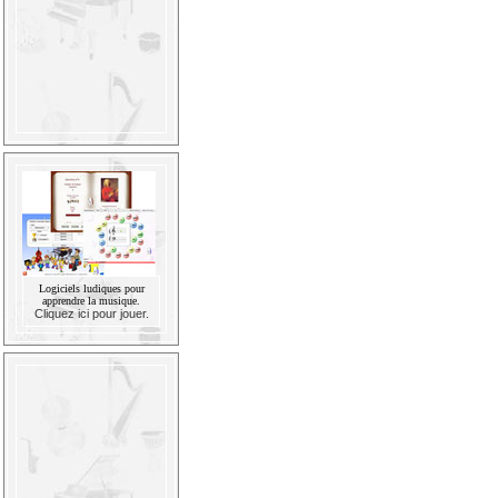
Logiciels ludiques pour
apprendre la musique.
Cliquez ici pour jouer.