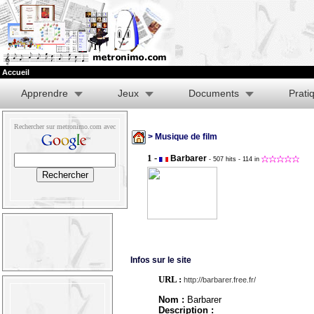
Accueil
Apprendre
Jeux
Documents
Prati
Rechercher sur metronimo.com avec
> Musique de film
1 -
Barbarer
- 507 hits
- 114 in
Infos sur le site
URL :
http://barbarer.free.fr/
Nom :
Barbarer
Description :