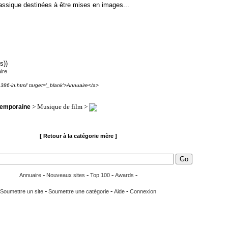
assique destinées à être mises en images...
s))
ire
1386-in.html' target='_blank'>Annuaire</a>
> Musique de film >
temporaine
[ Retour à la catégorie mère ]
-
-
-
-
Annuaire
Nouveaux sites
Top 100
Awards
-
-
-
Soumettre un site
Soumettre une catégorie
Aide
Connexion