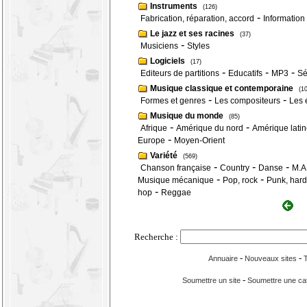
Instruments
(126)
-
Fabrication, réparation, accord
Information
Le jazz et ses racines
(37)
-
Musiciens
Styles
Logiciels
(17)
-
-
-
Editeurs de partitions
Educatifs
MP3
Sé
Musique classique et contemporaine
(1
-
-
Formes et genres
Les compositeurs
Les 
Musique du monde
(85)
-
-
Afrique
Amérique du nord
Amérique latin
-
Europe
Moyen-Orient
Variété
(569)
-
-
-
Chanson française
Country
Danse
M.A
-
-
Musique mécanique
Pop, rock
Punk, hard
-
hop
Reggae
Recherche :
-
-
Annuaire
Nouveaux sites
-
Soumettre un site
Soumettre une ca