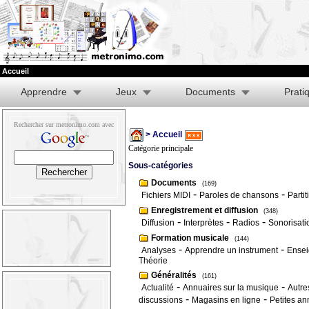
Accueil
Apprendre
Jeux
Documents
Prati
Rechercher sur metronimo.com avec
> Accueil
Catégorie principale
Sous-catégories
Documents
(169)
-
-
Fichiers MIDI
Paroles de chansons
Partit
Enregistrement et diffusion
(348)
-
-
-
Diffusion
Interprètes
Radios
Sonorisati
Formation musicale
(144)
-
-
Analyses
Apprendre un instrument
Ensei
Théorie
Généralités
(161)
-
-
Actualité
Annuaires sur la musique
Autre
-
-
discussions
Magasins en ligne
Petites a