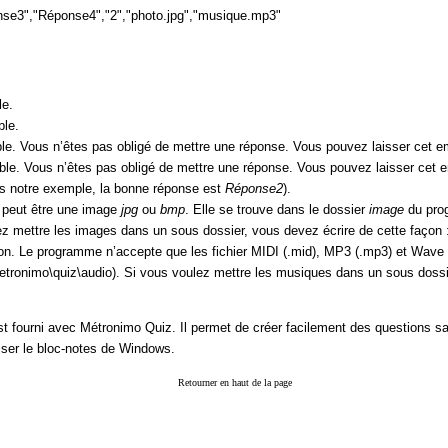
se3","Réponse4","2","photo.jpg","musique.mp3"
le.
ble.
ble. Vous n’êtes pas obligé de mettre une réponse. Vous pouvez laisser cet em
ble. Vous n’êtes pas obligé de mettre une réponse. Vous pouvez laisser cet e
ns notre exemple, la bonne réponse est
Réponse2
).
a peut être une image
jpg
ou
bmp
. Elle se trouve dans le dossier
image
du pro
ez mettre les images dans un sous dossier, vous devez écrire de cette façon
ion. Le programme n’accepte que les fichier MIDI (.mid), MP3 (.mp3) et Wave 
tronimo\quiz\audio). Si vous voulez mettre les musiques dans un sous dossie
st fourni avec Métronimo Quiz. Il permet de créer facilement des questions san
iser le bloc-notes de Windows.
Retourner en haut de la page