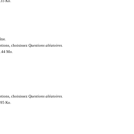
 235 Ko.
tre.
options, choisissez
Questions aléatoires.
 1.44 Mo.
options, choisissez
Questions aléatoires.
 295 Ko.