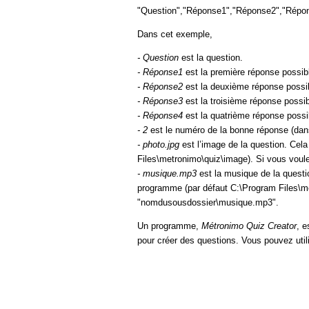
"Question","Réponse1","Réponse2","Répon
Dans cet exemple,
- Question
est la question.
- Réponse1
est la première réponse possib
- Réponse2
est la deuxième réponse possi
- Réponse3
est la troisième réponse possi
- Réponse4
est la quatrième réponse possi
- 2
est le numéro de la bonne réponse (da
- photo.jpg
est l’image de la question. Cel
Files\metronimo\quiz\image). Si vous voul
- musique.mp3
est la musique de la quest
programme (par défaut C:\Program Files\me
"nomdusousdossier\musique.mp3".
Un programme,
Métronimo Quiz Creator
, e
pour créer des questions. Vous pouvez util