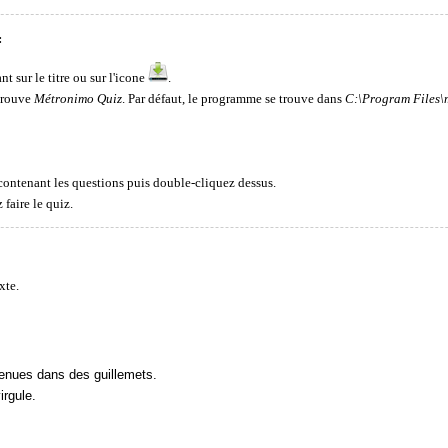
:
nt sur le titre ou sur l'icone
.
 trouve
Métronimo Quiz
. Par défaut, le programme se trouve dans
C:\Program Files\
 contenant les questions puis double-cliquez dessus.
 faire le quiz.
xte.
tenues dans des guillemets.
irgule.