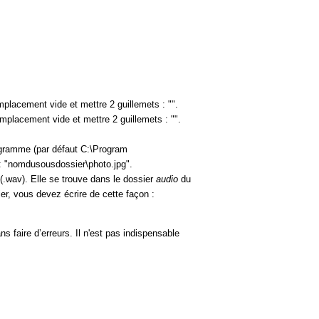
placement vide et mettre 2 guillemets : "".
mplacement vide et mettre 2 guillemets : "".
gramme (par défaut C:\Program
 : "nomdusousdossier\photo.jpg".
(.wav). Elle se trouve dans le dossier
audio
du
r, vous devez écrire de cette façon :
s faire d’erreurs. Il n'est pas indispensable