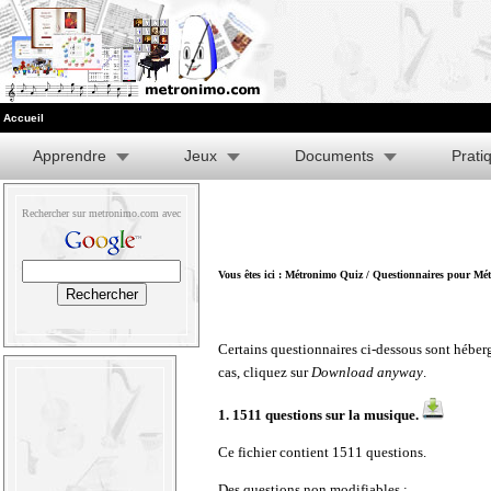
Accueil
Apprendre
Jeux
Documents
Prati
Rechercher sur metronimo.com avec
Vous êtes ici :
Métronimo Quiz
/
Questionnaires pour Mé
Certains questionnaires ci-dessous sont héberg
cas, cliquez sur
Download anyway
.
1.
1511 questions sur la musique
.
Ce fichier contient 1511 questions.
Des questions non modifiables :