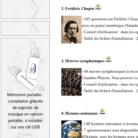
2.
Frédéric Chopin
- 105 questions sur Frédéric Chopi
avec un piano numérique (Yamah
- Conseil d'utilisation : dans les 
- Taille du fichier d'installation :
3.
Œuvres symphoniques
- 44 œuvres symphoniques
à recon
Chamber Players
.
Vous pouvez cons
- Conseil d'utilisation : dans les 
- Taille du fichier d'installation :
Métronimo portable :
compilation gratuite
de logiciels de
4.
Hymnes nationaux
musique en version
portable, à installer
- 148 hymnes nationaux à reconna
sur une clé USB
- 7 questionnaires sont disponib
d'Océanie, tous les hymnes avec i