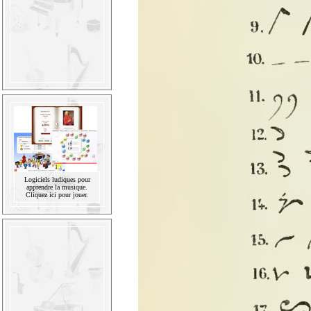
Logiciels ludiques pour
apprendre la musique.
Cliquez ici pour jouer.