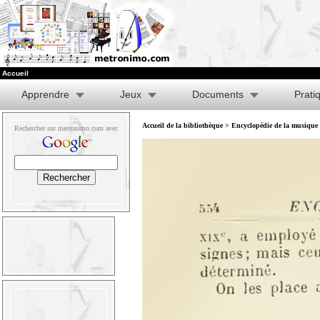
Accueil
Apprendre
Jeux
Documents
Prati
Accueil de la bibliothèque
>
Encyclopédie de la musique e
Rechercher sur metronimo.com avec