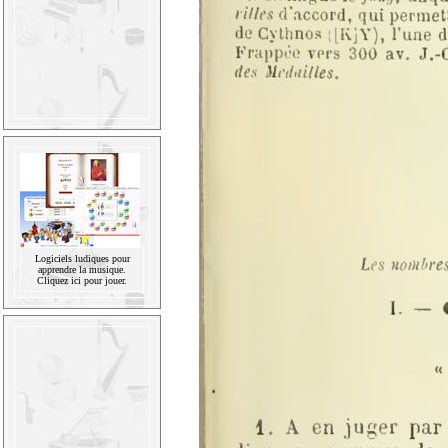
Logiciels ludiques pour
apprendre la musique.
Cliquez ici pour jouer.