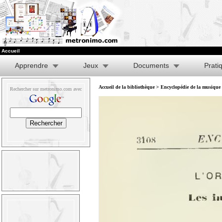
Accueil
Apprendre
Jeux
Documents
Prati
Accueil de la bibliothèque
>
Encyclopédie de la musique e
Rechercher sur metronimo.com avec