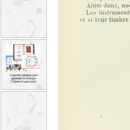
Logiciels ludiques pour
apprendre la musique.
Cliquez ici pour jouer.