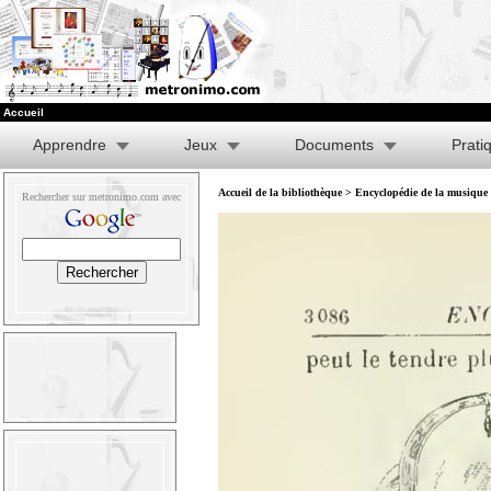
Accueil
Apprendre
Jeux
Documents
Prati
Accueil de la bibliothèque
>
Encyclopédie de la musique e
Rechercher sur metronimo.com avec